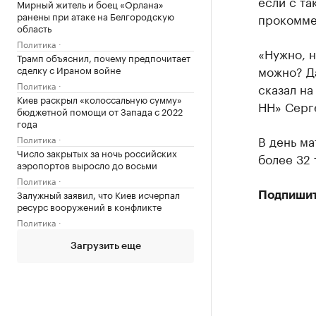
если с та
Мирный житель и боец «Орлана»
ранены при атаке на Белгородскую
прокомме
область
Политика
«Нужно, н
Трамп объяснил, почему предпочитает
можно? Да
сделку с Ираном войне
Политика
сказал н
Киев раскрыл «колоссальную сумму»
НН» Серг
бюджетной помощи от Запада с 2022
года
В день м
Политика
Число закрытых за ночь российских
более 32 
аэропортов выросло до восьми
Политика
Залужный заявил, что Киев исчерпал
Подпишит
ресурс вооружений в конфликте
Политика
Загрузить еще