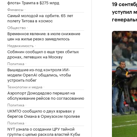
флота» Трампа в $275 млрд
19 сентя
Финансы
уступил 
Самый молодой на орбите. 65 лет
полету Титова в космос
генераль
Общество
Временное явление: в июле снижение
цен на жилье резко замедлилось
Недвижимость
Собянин сообщил о еще трех сбитых
дронах, летевших на Москву
Политика
Вышедшие из-под контроля ИИ-
модели OpenAI общались, чтобы
устроить побег
Технологии и медиа
Аэропорт Домодедово перешел на
обслуживание рейсов по согласованию
Политика
UKMTO сообщило о двух взрывах у
берегов Омана в Ормузском проливе
Политика
NYT узнала о создании ЦРУ тайной
группы с целью раскола властей Кубы