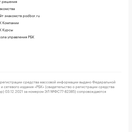
г.решения
акомства
йт знакомств podbor.ru
К Компании
К Курсы
ола управления РБК
регистрации средства массовой информации выдано Федеральной
и сетевого издания «РБК» (свидетельство о регистрации средства
ор) 03.12.2021 за номером ЭЛ №ФС77-82385) сопровождаются