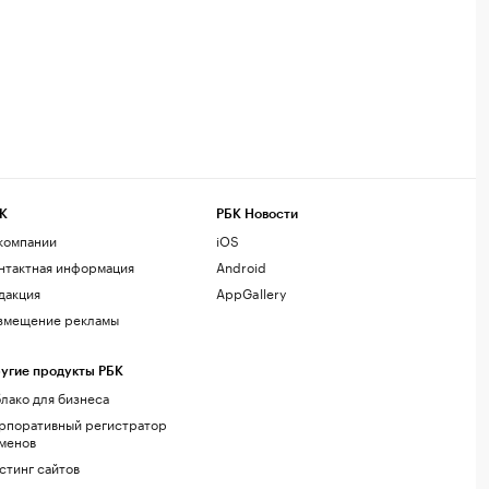
К
РБК Новости
компании
iOS
нтактная информация
Android
дакция
AppGallery
змещение рекламы
угие продукты РБК
лако для бизнеса
рпоративный регистратор
менов
стинг сайтов