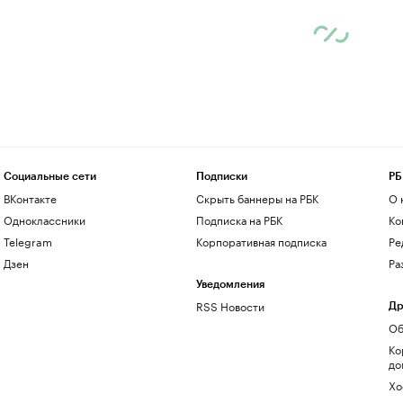
Социальные сети
Подписки
РБ
ВКонтакте
Скрыть баннеры на РБК
О 
Одноклассники
Подписка на РБК
Ко
Telegram
Корпоративная подписка
Ре
Дзен
Ра
Уведомления
RSS Новости
Др
Об
Ко
до
Хо