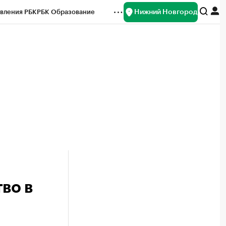
Нижний Новгород
вления РБК
РБК Образование
редитные рейтинги
Франшизы
нсы
Рынок наличной валюты
во в