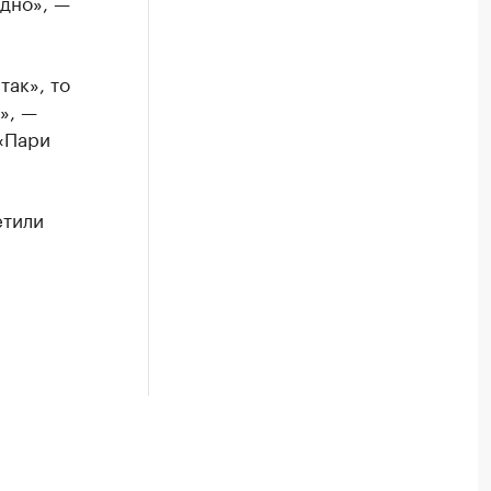
здно», —
так», то
», —
«Пари
етили