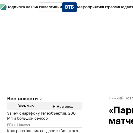
Подписка на РБК
Инвестиции
Мероприятия
Отрасли
Недви
РБК Курсы
РБК Life
Тренды
Визионеры
Национальные проекты
Горо
Газета
Спецпроекты СПб
Конференции СПб
Спецпроекты
Проверк
Нижний Нов
Все новости
Н.Новгород
Весь мир
«Пар
Зачем смартфону телеобъектив, 200
Мп и большой сенсор
матч
РБК и Huawei
Конгресс оценил создание «Золотого