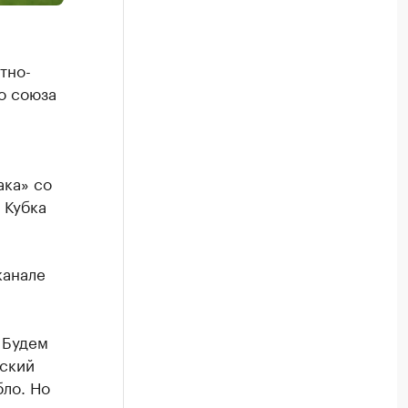
тно-
о союза
ака» со
 Кубка
канале
 Будем
йский
бло. Но