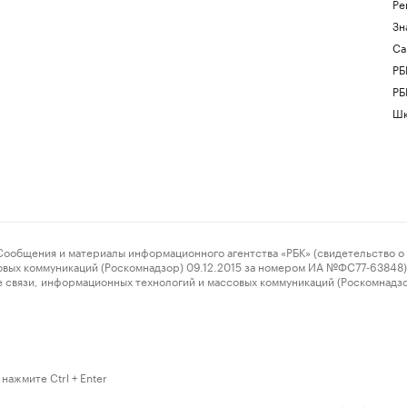
Ре
Зн
Са
РБ
РБ
Шк
ения и материалы информационного агентства «РБК» (свидетельство о 
овых коммуникаций (Роскомнадзор) 09.12.2015 за номером ИА №ФС77-63848) 
 связи, информационных технологий и массовых коммуникаций (Роскомнадз
нажмите Ctrl + Enter