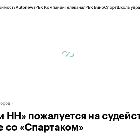
жимость
Autonews
РБК Компании
Телеканал
РБК Вино
Спорт
Школа упра
д
Стиль
Крипто
РБК Бизнес-среда
Дискуссионный клуб
Исследования
К
а контрагентов
Политика
Экономика
Бизнес
Технологии и медиа
Фина
город
и НН» пожалуется на судейст
е со «Спартаком»