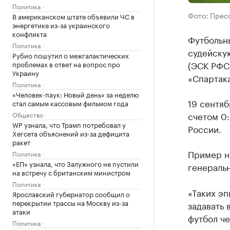
Политика
Фото: Прес
В американском штате объявили ЧС в
энергетике из-за украинского
конфликта
Футбольн
Политика
судейску
Рубио пошутил о межгалактических
(ЭСК РФС)
проблемах в ответ на вопрос про
Украину
«Спартака
Политика
«Человек-паук: Новый день» за неделю
19 сентя
стал самым кассовым фильмом года
счетом 0:
Общество
WP узнала, что Трамп потребовал у
России.
Хегсета объяснений из-за дефицита
ракет
Пример н
Политика
«ЕП» узнала, что Залужного не пустили
генераль
на встречу с британским министром
Политика
«Таких эп
Ярославский губернатор сообщил о
перекрытии трассы на Москву из-за
задавать 
атаки
футбол че
Политика