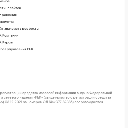
менов
стинг сайтов
г.решения
акомства
йт знакомств podbor.ru
К Компании
К Курсы
ола управления РБК
регистрации средства массовой информации выдано Федеральной
и сетевого издания «РБК» (свидетельство о регистрации средства
ор) 03.12.2021 за номером ЭЛ №ФС77-82385) сопровождаются