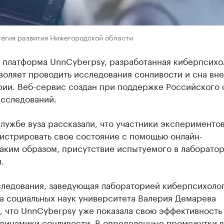
тегия развития Нижегородской области
 платформа UnnCyberpsy, разработанная киберпсихо
воляет проводить исследования сонливости и сна вне
рии. Веб-сервис создан при поддержке Российского 
исследований.
лужбе вуза рассказали, что участники эксперименто
гистрировать свое состояние с помощью онлайн-
аким образом, присутствие испытуемого в лаборатор
.
следования, заведующая лабораторией киберпсихоло
та социальных наук университета Валерия Демарева
 что UnnCyberpsy уже показала свою эффективность
 динамики сонливости. В определенные промежутки 