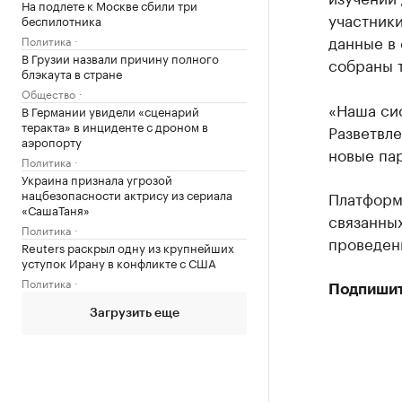
На подлете к Москве сбили три
участник
беспилотника
данные в 
Политика
В Грузии назвали причину полного
собраны 
блэкаута в стране
Общество
«Наша си
В Германии увидели «сценарий
теракта» в инциденте с дроном в
Разветвле
аэропорту
новые па
Политика
Украина признала угрозой
нацбезопасности актрису из сериала
Платформа
«СашаТаня»
связанных
Политика
проведени
Reuters раскрыл одну из крупнейших
уступок Ирану в конфликте с США
Политика
Подпишит
Загрузить еще