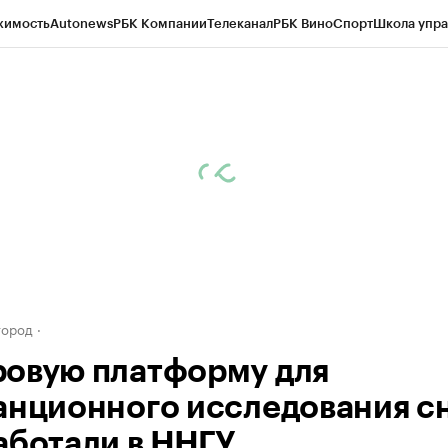
жимость
Autonews
РБК Компании
Телеканал
РБК Вино
Спорт
Школа упра
д
Стиль
Крипто
РБК Бизнес-среда
Дискуссионный клуб
Исследования
К
а контрагентов
Политика
Экономика
Бизнес
Технологии и медиа
Фина
город
овую платформу для
анционного исследования с
аботали в ННГУ