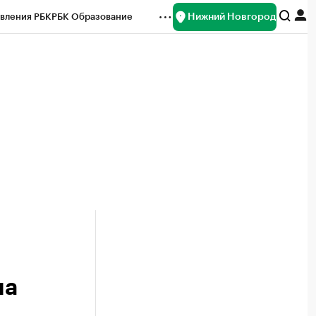
Нижний Новгород
вления РБК
РБК Образование
редитные рейтинги
Франшизы
нсы
Рынок наличной валюты
на