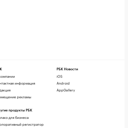
К
РБК Новости
компании
iOS
нтактная информация
Android
дакция
AppGallery
змещение рекламы
угие продукты РБК
лако для бизнеса
рпоративный регистратор