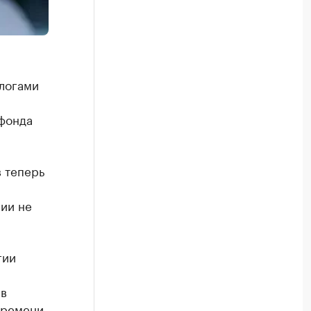
логами
фонда
в теперь
ии не
гии
 в
времени