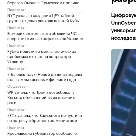
берегов Омана в Ормузском проливе
Политика
NYT узнала о создании ЦРУ тайной
Цифровую
группы с целью раскола властей Кубы
UnnCyber
Политика
университ
В американском штате объявили ЧС в
энергетике из-за конфликта на Украине
исследов
Политика
Рубио пошутил о межгалактических
проблемах в ответ на вопрос про
Украину
Политика
«Человек-паук: Новый день» за неделю
стал самым кассовым фильмом года
Общество
WP узнала, что Трамп потребовал у
Хегсета объяснений из-за дефицита
ракет
Политика
«ЕП» узнала, что Залужного не пустили
на встречу с британским министром
Политика
Ярославский губернатор сообщил о