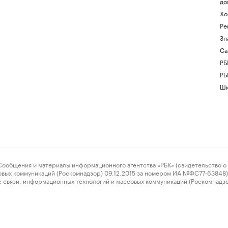
до
Хо
Ре
Зн
Са
РБ
РБ
Шк
ения и материалы информационного агентства «РБК» (свидетельство о 
овых коммуникаций (Роскомнадзор) 09.12.2015 за номером ИА №ФС77-63848) 
 связи, информационных технологий и массовых коммуникаций (Роскомнадз