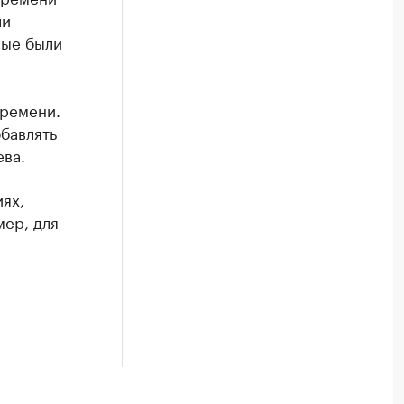
ли
рые были
времени.
бавлять
ва.
ях,
мер, для