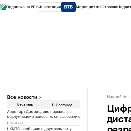
Подписка на РБК
Инвестиции
Мероприятия
Отрасли
Недви
РБК Курсы
РБК Life
Тренды
Визионеры
Национальные проекты
Горо
Газета
Спецпроекты СПб
Конференции СПб
Спецпроекты
Проверк
Нижний Нов
Все новости
Н.Новгород
Весь мир
Цифр
Аэропорт Домодедово перешел на
обслуживание рейсов по согласованию
дист
Политика
UKMTO сообщило о двух взрывах у
разр