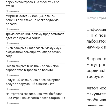
перекрытии трассы на Москву из-за
атаки
Политика
Мирный житель и боец «Орлана»
Фото: Стра
ранены при атаке на Белгородскую
область
Цифровая
Политика
Трамп объяснил, почему предпочитает
ННГУ, поз
сделку с Ираном войне
лаборато
Политика
научных 
Киев раскрыл «колоссальную сумму»
бюджетной помощи от Запада с 2022
года
В пресс-с
Политика
могут ре
Число закрытых за ночь российских
сервиса.Т
аэропортов выросло до восьми
Политика
требуется
Залужный заявил, что Киев исчерпал
ресурс вооружений в конфликте
Автор ис
Политика
факульте
Лантратова заявила, что судьба более
300 курян неизвестна после вторжения
сообщила,
Политика
изучении