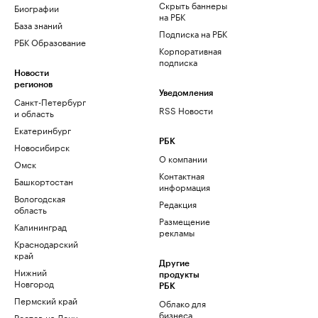
Скрыть баннеры
Биографии
на РБК
База знаний
Подписка на РБК
РБК Образование
Корпоративная
подписка
Новости
регионов
Уведомления
Санкт-Петербург
RSS Новости
и область
Екатеринбург
РБК
Новосибирск
О компании
Омск
Контактная
Башкортостан
информация
Вологодская
Редакция
область
Размещение
Калининград
рекламы
Краснодарский
край
Другие
Нижний
продукты
Новгород
РБК
Пермский край
Облако для
бизнеса
Ростов-на-Дону