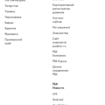
Корпоративный
Татарстан
регистратор
Тюмень
доменов
Черноземье
Хостинг
сайтов
Кавказ
Рег.решения
Карелия
Знакомства
Мурманск
Сайт
Приморский
знакомств
край
podbor.ru
РБК
Компании
РБК Курсы
Школа
управления
РБК
РБК
Новости
iOS
Android
AppGallery