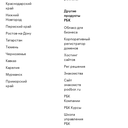
Краснодарский
край
Другие
Нижний
продукты
Новгород
РБК
Пермский край
Облако для
бизнеса
Ростов-на-Дону
Корпоративный
Татарстан
регистратор
Тюмень
доменов
Черноземье
Хостинг
сайтов
Кавказ
Рег.решения
Карелия
Знакомства
Мурманск
Сайт
Приморский
знакомств
край
podbor.ru
РБК
Компании
РБК Курсы
Школа
управления
РБК