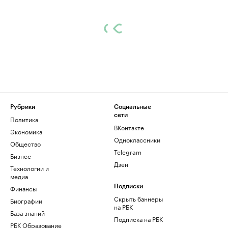
Рубрики
Социальные
сети
Политика
ВКонтакте
Экономика
Одноклассники
Общество
Telegram
Бизнес
Дзен
Технологии и
медиа
Финансы
Подписки
Скрыть баннеры
Биографии
на РБК
База знаний
Подписка на РБК
РБК Образование