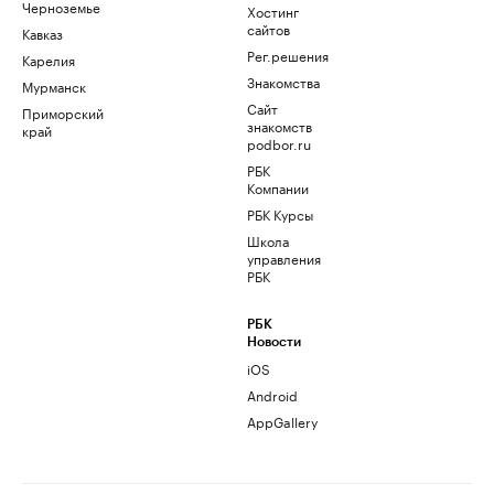
Черноземье
Хостинг
сайтов
Кавказ
Рег.решения
Карелия
Знакомства
Мурманск
Сайт
Приморский
знакомств
край
podbor.ru
РБК
Компании
РБК Курсы
Школа
управления
РБК
РБК
Новости
iOS
Android
AppGallery