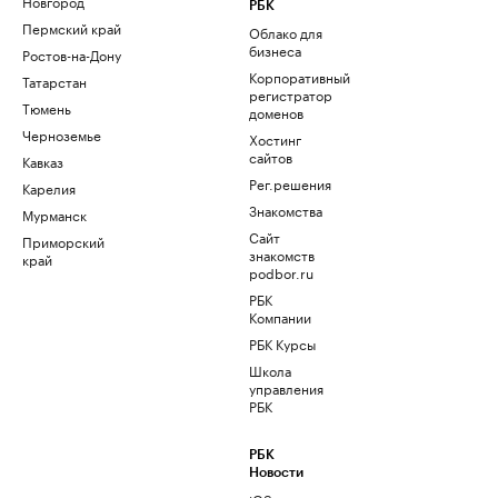
Новгород
РБК
Пермский край
Облако для
бизнеса
Ростов-на-Дону
Корпоративный
Татарстан
регистратор
Тюмень
доменов
Черноземье
Хостинг
сайтов
Кавказ
Рег.решения
Карелия
Знакомства
Мурманск
Сайт
Приморский
знакомств
край
podbor.ru
РБК
Компании
РБК Курсы
Школа
управления
РБК
РБК
Новости