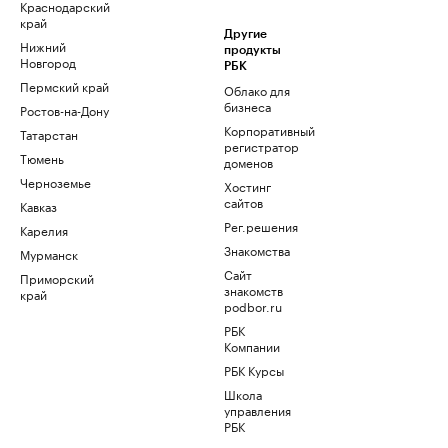
Краснодарский
край
Другие
Нижний
продукты
Новгород
РБК
Пермский край
Облако для
бизнеса
Ростов-на-Дону
Корпоративный
Татарстан
регистратор
Тюмень
доменов
Черноземье
Хостинг
сайтов
Кавказ
Рег.решения
Карелия
Знакомства
Мурманск
Сайт
Приморский
знакомств
край
podbor.ru
РБК
Компании
РБК Курсы
Школа
управления
РБК