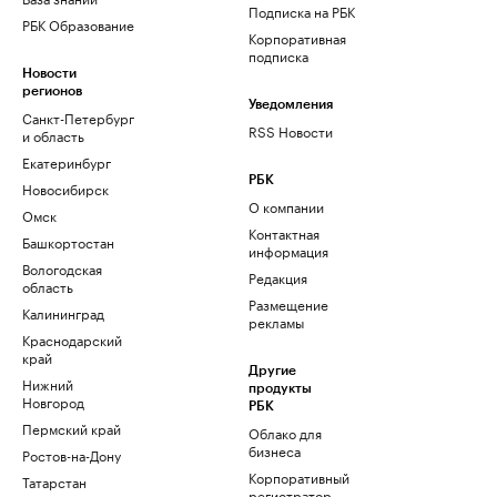
Подписка на РБК
РБК Образование
Корпоративная
подписка
Новости
регионов
Уведомления
Санкт-Петербург
RSS Новости
и область
Екатеринбург
РБК
Новосибирск
О компании
Омск
Контактная
Башкортостан
информация
Вологодская
Редакция
область
Размещение
Калининград
рекламы
Краснодарский
край
Другие
Нижний
продукты
Новгород
РБК
Пермский край
Облако для
бизнеса
Ростов-на-Дону
Корпоративный
Татарстан
регистратор