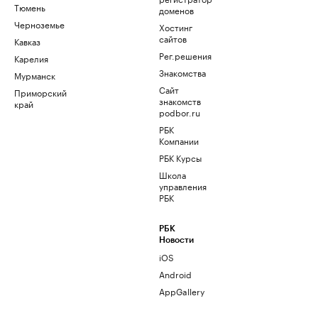
Тюмень
доменов
Черноземье
Хостинг
сайтов
Кавказ
Рег.решения
Карелия
Знакомства
Мурманск
Сайт
Приморский
знакомств
край
podbor.ru
РБК
Компании
РБК Курсы
Школа
управления
РБК
РБК
Новости
iOS
Android
AppGallery