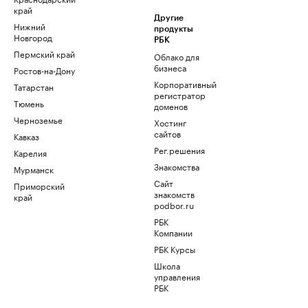
край
Другие
Нижний
продукты
Новгород
РБК
Пермский край
Облако для
бизнеса
Ростов-на-Дону
Корпоративный
Татарстан
регистратор
Тюмень
доменов
Черноземье
Хостинг
сайтов
Кавказ
Рег.решения
Карелия
Знакомства
Мурманск
Сайт
Приморский
знакомств
край
podbor.ru
РБК
Компании
РБК Курсы
Школа
управления
РБК