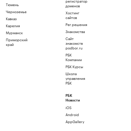
регистратор
Тюмень
доменов
Черноземье
Хостинг
сайтов
Кавказ
Рег.решения
Карелия
Знакомства
Мурманск
Сайт
Приморский
знакомств
край
podbor.ru
РБК
Компании
РБК Курсы
Школа
управления
РБК
РБК
Новости
iOS
Android
AppGallery