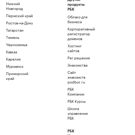
Нижний
продукты
Новгород
РБК
Пермский край
Облако для
бизнеса
Ростов-на-Дону
Корпоративный
Татарстан
регистратор
Тюмень
доменов
Черноземье
Хостинг
сайтов
Кавказ
Рег.решения
Карелия
Знакомства
Мурманск
Сайт
Приморский
знакомств
край
podbor.ru
РБК
Компании
РБК Курсы
Школа
управления
РБК
РБК