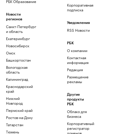
РБК Образование
Корпоративная
подписка
Новости
регионов
Уведомления
Санкт-Петербург
RSS Новости
и область
Екатеринбург
РБК
Новосибирск
О компании
Омск
Контактная
Башкортостан
информация
Вологодская
Редакция
область
Размещение
Калининград
рекламы
Краснодарский
край
Другие
Нижний
продукты
Новгород
РБК
Пермский край
Облако для
бизнеса
Ростов-на-Дону
Корпоративный
Татарстан
регистратор
Тюмень
доменов