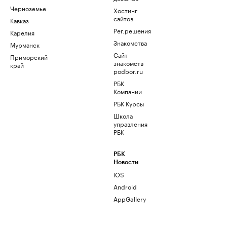
Черноземье
Хостинг
сайтов
Кавказ
Рег.решения
Карелия
Знакомства
Мурманск
Сайт
Приморский
знакомств
край
podbor.ru
РБК
Компании
РБК Курсы
Школа
управления
РБК
РБК
Новости
iOS
Android
AppGallery