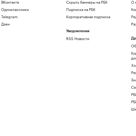
ВКонтакте
Скрыть баннеры на РБК
О 
Одноклассники
Подписка на РБК
Ко
Telegram
Корпоративная подписка
Ре
Дзен
Ра
Уведомления
RSS Новости
Др
Об
Ко
до
Хо
Ре
Зн
Са
РБ
РБ
Шк