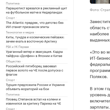
Политика
Парашютист врезался в рекламный щит
Фото: Стра
на футбольном матче в Нидерландах
Спорт
Заместите
The Atlantic предрек, что детство без
ИИ станет признаком элиты
область с
Технологии и медиа
наиболее 
Киты, тундра и космические пейзажи:
выданных 
зачем ехать в восточную Арктику
РБК и УК Первая
«Это во м
Ураганный ветер и эвакуация. Кадры
тайфуна «Долфин» в Японии и Китае
ИТ-бизнес
Общество
федераль
Российский пятиборец завоевал
программы
первое золото на ЧЕ после допуска с
флагом
Поляков.
Спорт
Турция предложила России и Украине
В этом г
объявить мораторий на бои
уровень д
Политика
Пловец Степанов встал на колени и
включите
извинился за критику Парижа на ЧЕ
зарплаты.
Спорт