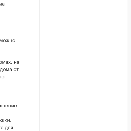
ма
 можно
омах, на
дома от
по
олнение
ржки.
а для