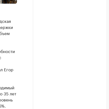
дская
держки
объем
ебности
с
ал Егор
ходимый
о 35 лет
ровень
5%.