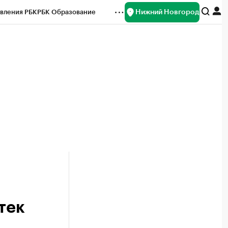
Нижний Новгород
вления РБК
РБК Образование
редитные рейтинги
Франшизы
нсы
Рынок наличной валюты
тек