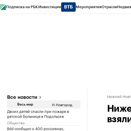
Подписка на РБК
Инвестиции
Мероприятия
Отрасли
Недви
РБК Курсы
РБК Life
Тренды
Визионеры
Национальные проекты
Горо
Газета
Спецпроекты СПб
Конференции СПб
Спецпроекты
Проверк
Нижний Нов
Все новости
Н.Новгород
Весь мир
Ниже
Двоих детей спасли при пожаре в
детской больнице в Подольске
взял
Общество
Bild сообщил о 400 россиянах,