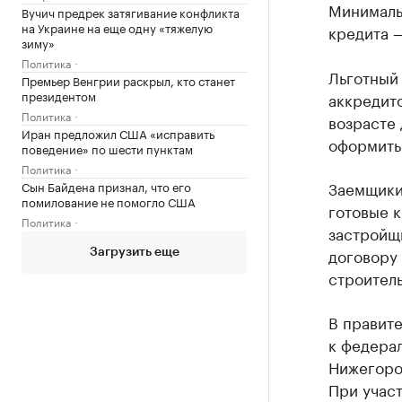
Минималь
Вучич предрек затягивание конфликта
на Украине на еще одну «тяжелую
кредита —
зиму»
Политика
Льготный 
Премьер Венгрии раскрыл, кто станет
президентом
аккредит
Политика
возрасте 
Иран предложил США «исправить
оформить 
поведение» по шести пунктам
Политика
Заемщики 
Сын Байдена признал, что его
помилование не помогло США
готовые к
Политика
застройщи
договору 
Загрузить еще
строител
В правит
к федерал
Нижегоро
При участ