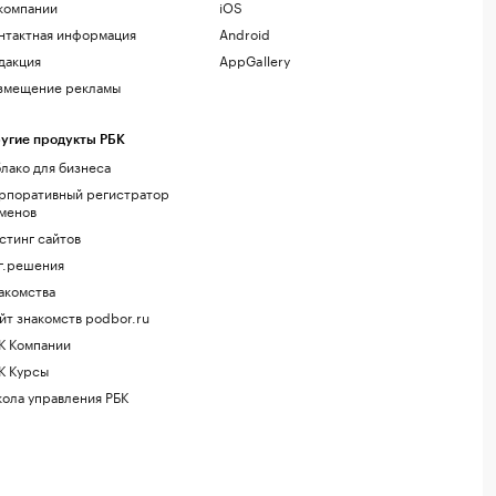
компании
iOS
нтактная информация
Android
дакция
AppGallery
змещение рекламы
угие продукты РБК
лако для бизнеса
рпоративный регистратор
менов
стинг сайтов
г.решения
акомства
йт знакомств podbor.ru
К Компании
К Курсы
ола управления РБК