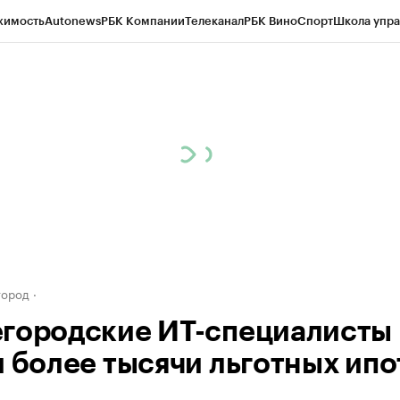
жимость
Autonews
РБК Компании
Телеканал
РБК Вино
Спорт
Школа упра
д
Стиль
Крипто
РБК Бизнес-среда
Дискуссионный клуб
Исследования
К
а контрагентов
Политика
Экономика
Бизнес
Технологии и медиа
Фина
город
городские ИТ-специалисты
и более тысячи льготных ипо