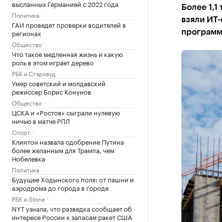
высланных Германией с 2022 года
Более 1,1
Политика
взяли ИТ
ГАИ проведет проверки водителей в
регионах
программы
Общество
Что такое медленная жизнь и какую
роль в этом играет дерево
РБК и Старквуд
Умер советский и молдавский
режиссер Борис Конунов
Общество
ЦСКА и «Ростов» сыграли нулевую
ничью в матче РПЛ
Спорт
Клинтон назвала одобрение Путина
более желанным для Трампа, чем
Нобелевка
Политика
Будущее Ходынского поля: от пашни и
аэродрома до города в городе
РБК и Stone
NYT узнала, что разведка сообщает об
интересе России к запасам ракет США