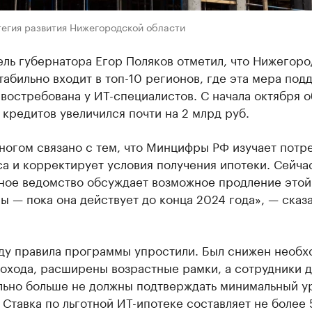
тегия развития Нижегородской области
ль губернатора Егор Поляков отметил, что Нижегоро
табильно входит в топ-10 регионов, где эта мера под
востребована у ИТ-специалистов. С начала октября 
кредитов увеличился почти на 2 млрд руб.
ногом связано с тем, что Минцифры РФ изучает потр
а и корректирует условия получения ипотеки. Сейча
ное ведомство обсуждает возможное продление этой
 — пока она действует до конца 2024 года», — сказ
оду правила программы упростили. Был снижен необ
охода, расширены возрастные рамки, а сотрудники д
льно больше не должны подтверждать минимальный у
 Ставка по льготной ИТ-ипотеке составляет не более 