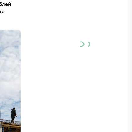
ублей
та