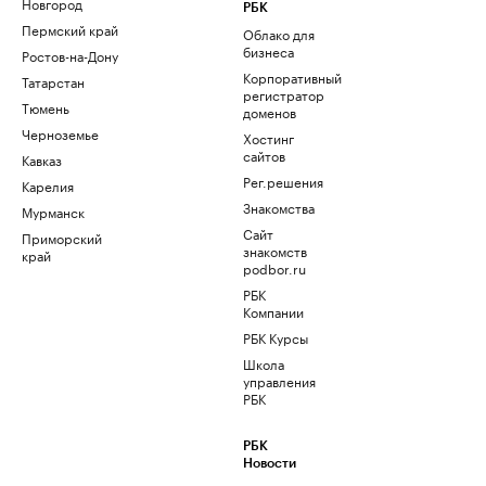
Новгород
РБК
Пермский край
Облако для
бизнеса
Ростов-на-Дону
Корпоративный
Татарстан
регистратор
Тюмень
доменов
Черноземье
Хостинг
сайтов
Кавказ
Рег.решения
Карелия
Знакомства
Мурманск
Сайт
Приморский
знакомств
край
podbor.ru
РБК
Компании
РБК Курсы
Школа
управления
РБК
РБК
Новости