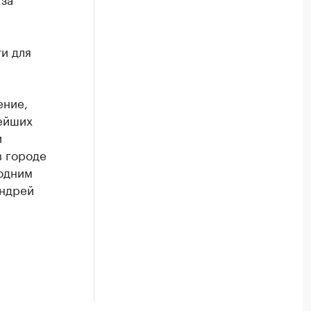
и для
ение,
ейших
и
в городе
одним
Андрей