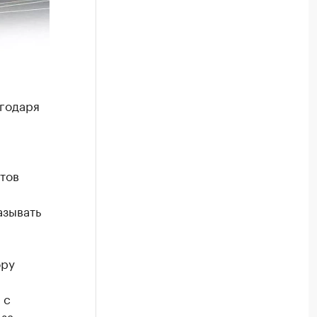
агодаря
тов
азывать
ору
 с
за