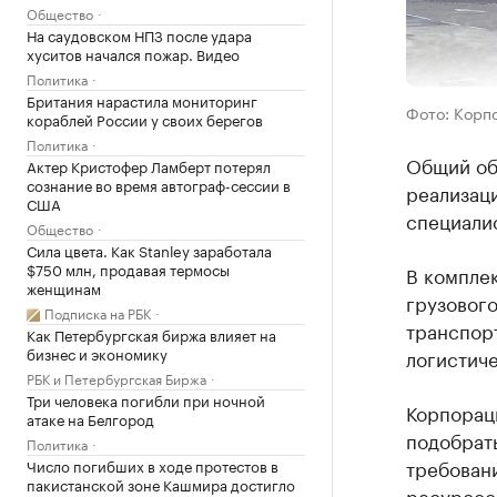
Общество
На саудовском НПЗ после удара
хуситов начался пожар. Видео
Политика
Британия нарастила мониторинг
Фото: Корп
кораблей России у своих берегов
Политика
Общий объ
Актер Кристофер Ламберт потерял
сознание во время автограф-сессии в
реализаци
США
специали
Общество
Сила цвета. Как Stanley заработала
$750 млн, продавая термосы
В комплек
женщинам
грузового
Подписка на РБК
транспорт
Как Петербургская биржа влияет на
бизнес и экономику
логистиче
РБК и Петербургская Биржа
Три человека погибли при ночной
Корпорац
атаке на Белгород
подобрать
Политика
требовани
Число погибших в ходе протестов в
пакистанской зоне Кашмира достигло
ресурсос