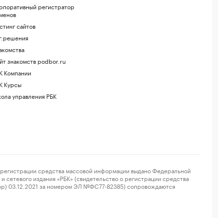
рпоративный регистратор
менов
стинг сайтов
г.решения
акомства
йт знакомств podbor.ru
К Компании
К Курсы
ола управления РБК
регистрации средства массовой информации выдано Федеральной
и сетевого издания «РБК» (свидетельство о регистрации средства
ор) 03.12.2021 за номером ЭЛ №ФС77-82385) сопровождаются