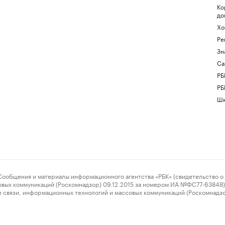
Ко
до
Хо
Ре
Зн
Са
РБ
РБ
Шк
ения и материалы информационного агентства «РБК» (свидетельство о 
овых коммуникаций (Роскомнадзор) 09.12.2015 за номером ИА №ФС77-63848) 
 связи, информационных технологий и массовых коммуникаций (Роскомнадз