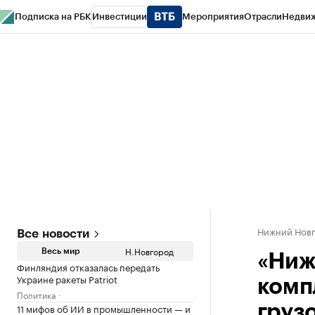
Подписка на РБК
Инвестиции
Мероприятия
Отрасли
Недви
РБК Курсы
РБК Life
Тренды
Визионеры
Национальные проекты
Горо
Газета
Спецпроекты СПб
Конференции СПб
Спецпроекты
Проверк
Нижний Нов
Все новости
Н.Новгород
Весь мир
«Ниж
Финляндия отказалась передать
Украине ракеты Patriot
комп
Политика
11 мифов об ИИ в промышленности — и
груз