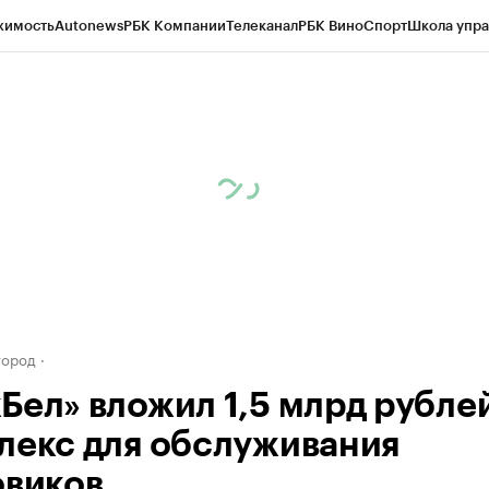
жимость
Autonews
РБК Компании
Телеканал
РБК Вино
Спорт
Школа упра
д
Стиль
Крипто
РБК Бизнес-среда
Дискуссионный клуб
Исследования
К
а контрагентов
Политика
Экономика
Бизнес
Технологии и медиа
Фина
город
Бел» вложил 1,5 млрд рублей
лекс для обслуживания
овиков