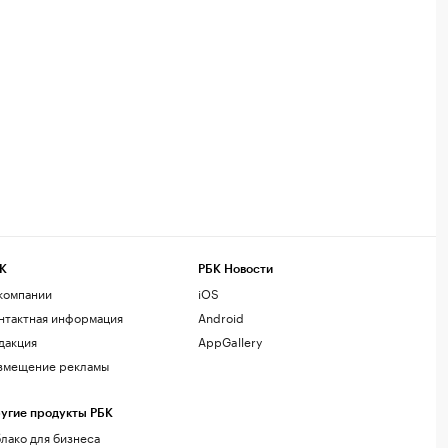
К
РБК Новости
компании
iOS
нтактная информация
Android
дакция
AppGallery
змещение рекламы
угие продукты РБК
лако для бизнеса