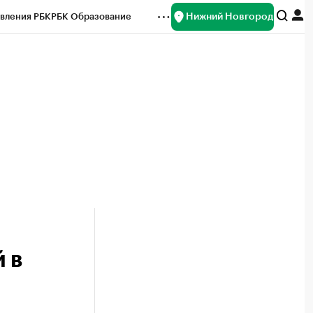
Нижний Новгород
вления РБК
РБК Образование
редитные рейтинги
Франшизы
нсы
Рынок наличной валюты
 в