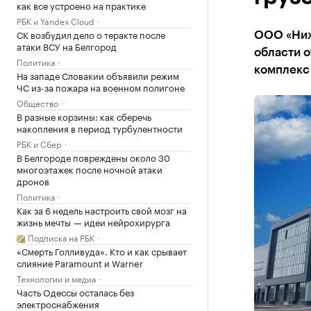
как все устроено на практике
РБК и Yandex Cloud
СК возбудил дело о теракте после
ООО «Ниж
атаки ВСУ на Белгород
области 
Политика
комплекс 
На западе Словакии объявили режим
ЧС из-за пожара на военном полигоне
Общество
В разные корзины: как сберечь
накопления в период турбулентности
РБК и Сбер
В Белгороде повреждены около 30
многоэтажек после ночной атаки
дронов
Политика
Как за 6 недель настроить свой мозг на
жизнь мечты — идеи нейрохирурга
Подписка на РБК
«Смерть Голливуда». Кто и как срывает
слияние Paramount и Warner
Технологии и медиа
Часть Одессы осталась без
электроснабжения