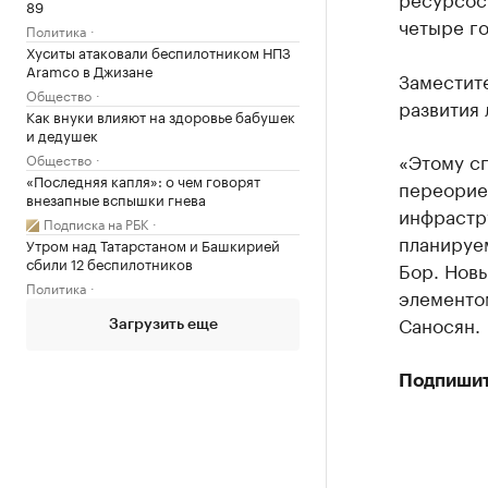
89
четыре го
Политика
Хуситы атаковали беспилотником НПЗ
Aramco в Джизане
Заместит
Общество
развития 
Как внуки влияют на здоровье бабушек
и дедушек
«Этому с
Общество
«Последняя капля»: о чем говорят
переорие
внезапные вспышки гнева
инфрастру
Подписка на РБК
планируе
Утром над Татарстаном и Башкирией
сбили 12 беспилотников
Бор. Нов
Политика
элементом
Саносян.
Загрузить еще
Подпишит