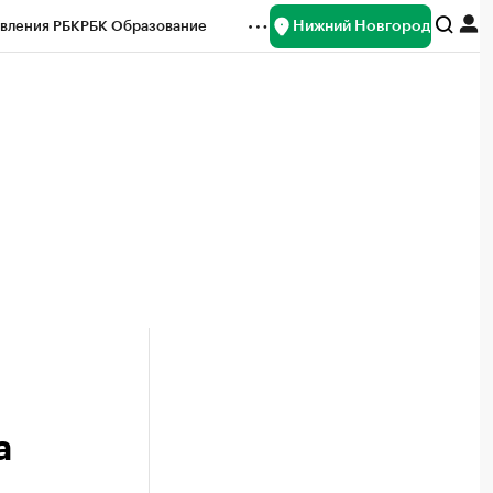
Нижний Новгород
вления РБК
РБК Образование
редитные рейтинги
Франшизы
нсы
Рынок наличной валюты
а