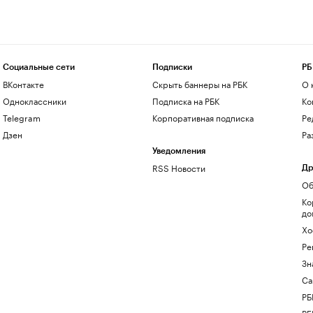
Социальные сети
Подписки
РБ
ВКонтакте
Скрыть баннеры на РБК
О 
Одноклассники
Подписка на РБК
Ко
Telegram
Корпоративная подписка
Ре
Дзен
Ра
Уведомления
RSS Новости
Др
Об
Ко
до
Хо
Ре
Зн
Са
РБ
РБ