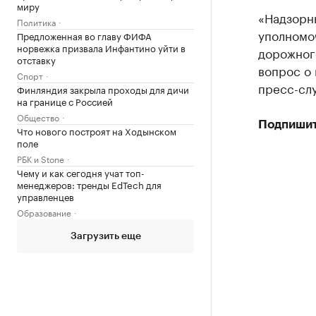
миру
«Надзорн
Политика
уполномо
Предложенная во главу ФИФА
норвежка призвала Инфантино уйти в
дорожног
отставку
вопрос о
Спорт
пресс-сл
Финляндия закрыла проходы для дичи
на границе с Россией
Общество
Подпишит
Что нового построят на Ходынском
поле
РБК и Stone
Чему и как сегодня учат топ-
менеджеров: тренды EdTech для
управленцев
Образование
Загрузить еще