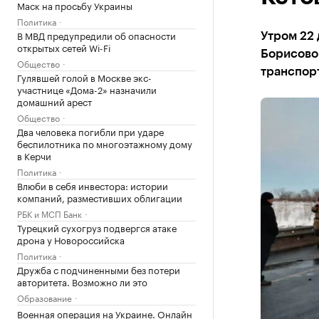
Маск на просьбу Украины
Политика
В МВД предупредили об опасности
Утром 22 
открытых сетей Wi-Fi
Борисово
Общество
транспор
Гулявшей голой в Москве экс-
участнице «Дома-2» назначили
домашний арест
Общество
Два человека погибли при ударе
беспилотника по многоэтажному дому
в Керчи
Политика
Влюби в себя инвестора: истории
компаний, разместивших облигации
РБК и МСП Банк
Турецкий сухогруз подвергся атаке
дрона у Новороссийска
Политика
Дружба с подчиненными без потери
авторитета. Возможно ли это
Образование
Военная операция на Украине. Онлайн