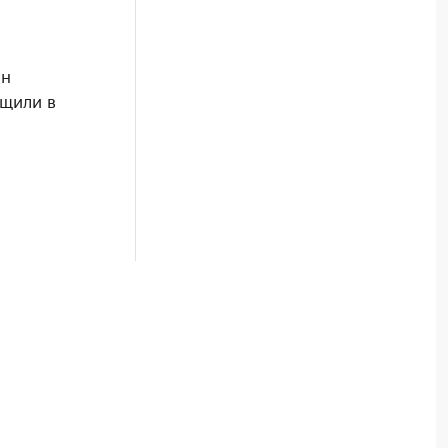
ен
щили в