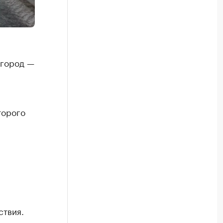
вгород —
торого
ствия.