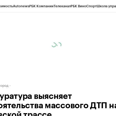
жимость
Autonews
РБК Компании
Телеканал
РБК Вино
Спорт
Школа упра
д
Стиль
Крипто
РБК Бизнес-среда
Дискуссионный клуб
Исследования
К
а контрагентов
Политика
Экономика
Бизнес
Технологии и медиа
Фина
город
уратура выясняет
оятельства массового ДТП н
вской трассе