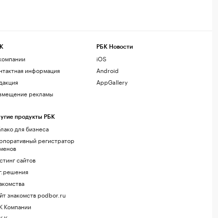
К
РБК Новости
компании
iOS
нтактная информация
Android
дакция
AppGallery
змещение рекламы
угие продукты РБК
лако для бизнеса
рпоративный регистратор
менов
стинг сайтов
г.решения
акомства
йт знакомств podbor.ru
К Компании
К Курсы