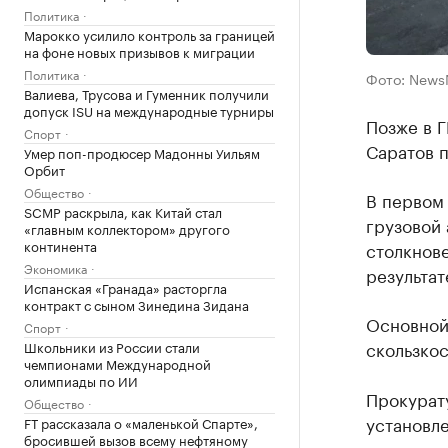
Политика
Марокко усилило контроль за границей
на фоне новых призывов к миграции
Политика
Фото: News
Валиева, Трусова и Гуменник получили
допуск ISU на международные турниры
Позже в 
Спорт
Саратов 
Умер поп-продюсер Мадонны Уильям
Орбит
Общество
В первом 
SCMP раскрыла, как Китай стал
грузовой 
«главным коллектором» другого
континента
столкнове
Экономика
результат
Испанская «Гранада» расторгла
контракт с сыном Зинедина Зидана
Основной
Спорт
скользкос
Школьники из России стали
чемпионами Международной
олимпиады по ИИ
Прокурат
Общество
установл
FT рассказала о «маленькой Спарте»,
бросившей вызов всему нефтяному