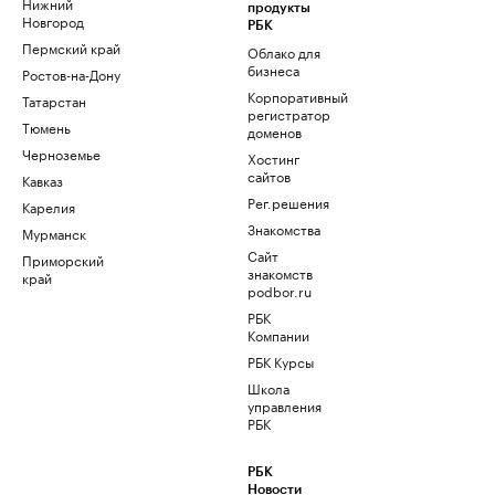
Нижний
продукты
Новгород
РБК
Пермский край
Облако для
бизнеса
Ростов-на-Дону
Корпоративный
Татарстан
регистратор
Тюмень
доменов
Черноземье
Хостинг
сайтов
Кавказ
Рег.решения
Карелия
Знакомства
Мурманск
Сайт
Приморский
знакомств
край
podbor.ru
РБК
Компании
РБК Курсы
Школа
управления
РБК
РБК
Новости