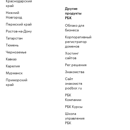
Краснодарский
край
Другие
Нижний
продукты
Новгород
РБК
Пермский край
Облако для
бизнеса
Ростов-на-Дону
Корпоративный
Татарстан
регистратор
Тюмень
доменов
Черноземье
Хостинг
сайтов
Кавказ
Рег.решения
Карелия
Знакомства
Мурманск
Сайт
Приморский
знакомств
край
podbor.ru
РБК
Компании
РБК Курсы
Школа
управления
РБК