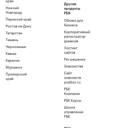
край
Другие
Нижний
продукты
Новгород
РБК
Пермский край
Облако для
бизнеса
Ростов-на-Дону
Корпоративный
Татарстан
регистратор
Тюмень
доменов
Черноземье
Хостинг
сайтов
Кавказ
Рег.решения
Карелия
Знакомства
Мурманск
Сайт
Приморский
знакомств
край
podbor.ru
РБК
Компании
РБК Курсы
Школа
управления
РБК