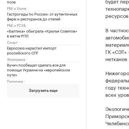
будет пер
поле
технопарк
РБК и Stone
Гастрогиды по России: от аутентичных
ресурсов 
ферм и ресторанов до отелей
РБК и РСХБ
В частно
«Балтика» обыграла «Крылья Советов»
в матче РПЛ
автомоби
Спорт
материал
Евросоюз нарастил импорт
ГК «СЭТ» 
российского СПГ
нетканое 
Экономика
Вучич пообещал сделать все для
помощи Украине на «европейском
Нижегород
пути»
федеральн
Политика
году техн
Загрузить еще
всех уров
Экологич
Приморск
Челябинс