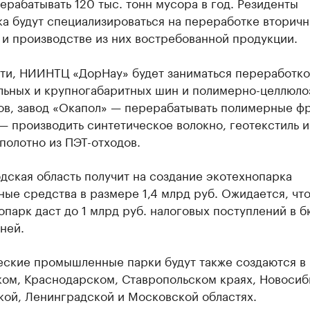
ерабатывать 120 тыс. тонн мусора в год. Резиденты
а будут специализироваться на переработке вторич
и производстве из них востребованной продукции.
сти, НИИНТЦ «ДорНау» будет заниматься переработк
льных и крупногабаритных шин и полимерно-целлюло
ов, завод «Окапол» — перерабатывать полимерные фр
— производить синтетическое волокно, геотекстиль и
полотно из ПЭТ-отходов.
ская область получит на создание экотехнопарка
ые средства в размере 1,4 млрд руб. Ожидается, чт
опарк даст до 1 млрд руб. налоговых поступлений в 
ней.
еские промышленные парки будут также создаются в
ом, Краснодарском, Ставропольском краях, Новосиб
кой, Ленинградской и Московской областях.