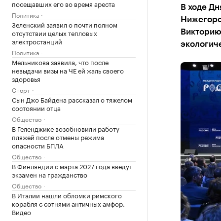
посещавших его во время ареста
В ходе Дн
Политика
Нижегоро
Зеленский заявил о почти полном
отсутствии целых тепловых
Викторию
электростанций
экологич
Политика
Мельникова заявила, что после
невыдачи визы на ЧЕ ей жаль своего
здоровья
Спорт
Сын Джо Байдена рассказал о тяжелом
состоянии отца
Общество
В Геленджике возобновили работу
пляжей после отмены режима
опасности БПЛА
Общество
В Финляндии с марта 2027 года введут
экзамен на гражданство
Общество
В Италии нашли обломки римского
корабля с сотнями античных амфор.
Видео