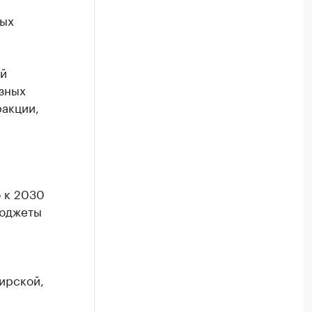
ных
ой
зных
акции,
о к 2030
бюджеты
ирской,