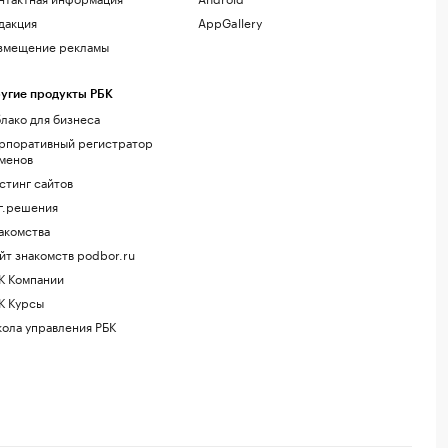
дакция
AppGallery
змещение рекламы
угие продукты РБК
лако для бизнеса
рпоративный регистратор
менов
стинг сайтов
г.решения
акомства
йт знакомств podbor.ru
К Компании
К Курсы
ола управления РБК