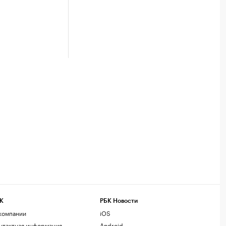
К
РБК Новости
компании
iOS
нтактная информация
Android