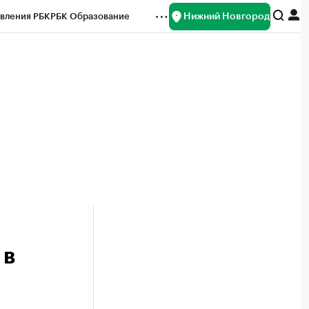
Нижний Новгород
вления РБК
РБК Образование
редитные рейтинги
Франшизы
нсы
Рынок наличной валюты
 в