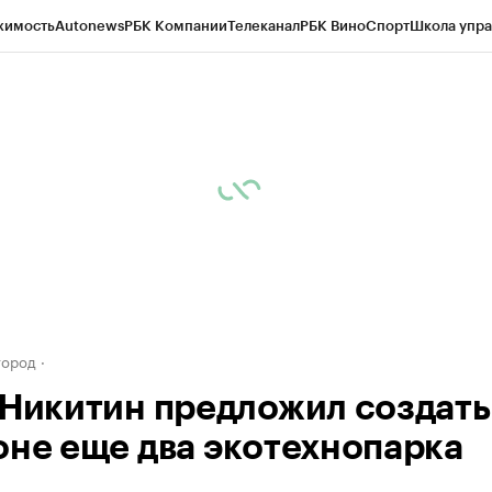
жимость
Autonews
РБК Компании
Телеканал
РБК Вино
Спорт
Школа упра
д
Стиль
Крипто
РБК Бизнес-среда
Дискуссионный клуб
Исследования
К
а контрагентов
Политика
Экономика
Бизнес
Технологии и медиа
Фина
город
 Никитин предложил создать
оне еще два экотехнопарка