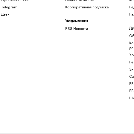
Telegram
Корпоративная подписка
Ре
Дзен
Ра
Уведомления
RSS Новости
Др
Об
Ко
до
Хо
Ре
Зн
Са
РБ
РБ
Шк