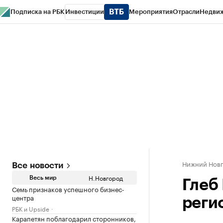
Подписка на РБК
Инвестиции
Мероприятия
Отрасли
Недви
РБК Курсы
РБК Life
Тренды
Визионеры
Национальные проекты
Горо
Газета
Спецпроекты СПб
Конференции СПб
Спецпроекты
Проверк
Нижний Нов
Все новости
Н.Новгород
Весь мир
Глеб
Семь признаков успешного бизнес-
центра
реги
РБК и Upside
Карапетян поблагодарил сторонников,