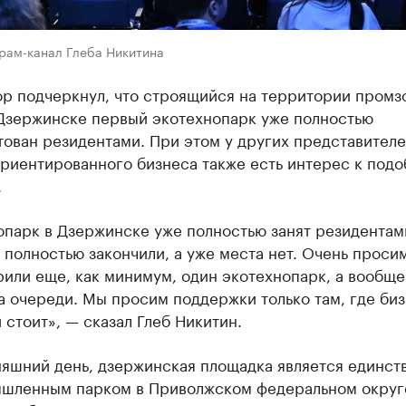
грам-канал Глеба Никитина
ор подчеркнул, что строящийся на территории промз
 Дзержинске первый экотехнопарк уже полностью
ован резидентами. При этом у других представител
ориентированного бизнеса также есть интерес к под
.
опарк в Дзержинске уже полностью занят резидентам
 полностью закончили, а уже места нет. Очень проси
или еще, как минимум, один экотехнопарк, а вообще
а очереди. Мы просим поддержки только там, где би
 стоит», — сказал Глеб Никитин.
няшний день, дзержинская площадка является единс
шленным парком в Приволжском федеральном округ