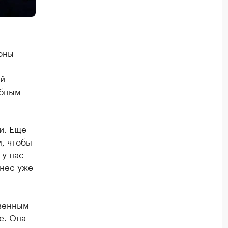
оны
ей
обным
и. Еще
м, чтобы
 у нас
знес уже
твенным
е. Она