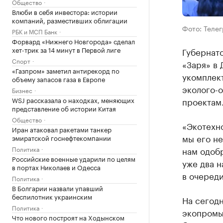
Общество
Влюби в себя инвестора: истории
компаний, разместивших облигации
Фото: Теле
РБК и МСП Банк
Форвард «Нижнего Новгорода» сделал
хет-трик за 14 минут в Первой лиге
Губернат
Спорт
«Заря» в
«Газпром» заметил антирекорд по
укомплект
объему запасов газа в Европе
эколого-
Бизнес
WSJ рассказала о находках, меняющих
проектам
представление об истории Китая
Общество
«Экотехн
Иран атаковал ракетами танкер
мы его не
эмиратской госнефтекомпании
Политика
нам одобр
Российские военные ударили по целям
уже два н
в портах Николаев и Одесса
в очереди
Политика
В Болгарии назвали упавший
беспилотник украинским
На сегод
Политика
экопромы
Что нового построят на Ходынском