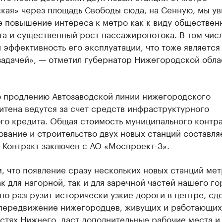
ская» через площадь Свободы сюда, на Сенную, мы у
е повышение интереса к метро как к виду обществен
а и существенный рост пассажиропотока. В том числ
 эффективность его эксплуатации, что тоже является
задачей», — отметил губернатор Нижегородской обла
о продлению Автозаводской линии нижегородского
тена ведутся за счет средств инфраструктурного
го кредита. Общая стоимость муниципального контра
вание и строительство двух новых станций составляе
 Контракт заключен с АО «Моспроект-3».
 что появление сразу нескольких новых станций мет
к для нагорной, так и для заречной частей нашего го
но разгрузит исторически узкие дороги в центре, сд
передвижение нижегородцев, живущих и работающих
стях Нижнего, даст дополнительные рабочие места и