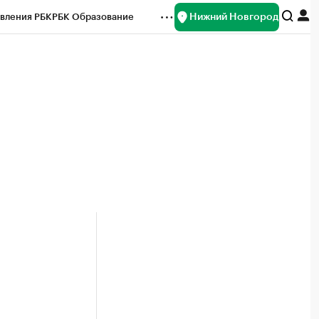
Нижний Новгород
вления РБК
РБК Образование
редитные рейтинги
Франшизы
нсы
Рынок наличной валюты