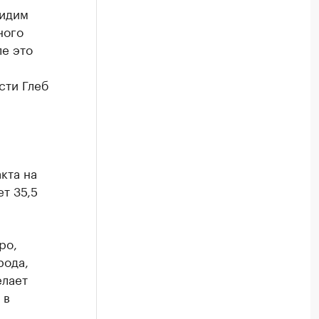
видим
ного
е это
сти Глеб
кта на
т 35,5
ро,
рода,
елает
 в