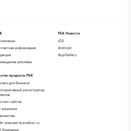
К
РБК Новости
компании
iOS
нтактная информация
Android
дакция
AppGallery
змещение рекламы
угие продукты РБК
лако для бизнеса
рпоративный регистратор
менов
стинг сайтов
г.решения
акомства
йт знакомств podbor.ru
К Компании