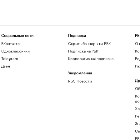
Социальные сети
Подписки
РБ
ВКонтакте
Скрыть баннеры на РБК
О 
Одноклассники
Подписка на РБК
Ко
Telegram
Корпоративная подписка
Ре
Дзен
Ра
Уведомления
RSS Новости
Др
Об
Ко
до
Хо
Ре
Зн
Са
РБ