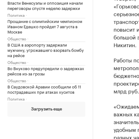
Власти Венесуэлы и оппозиция начали
«Горьков
переговоры спустя неделю задержки
серьезно
Политика
транспорт
Прощание с олимпийским чемпионом
Иваном Едешко пройдет 7 августа в
повысит и
Москве
большой 
Общество
Никитин.
В США в аэропорту задержали
мужчину, угрожавшего взорвать бомбу
на рейсе
Работы п
Общество
метрополи
Во Внуково предупредили о задержках
рейсов из-за грозы
бюджетно
Общество
проектиро
В Саудовской Аравии сообщили об 11
млрд руб.
пострадавших при атаках хуситов
Политика
«Ожидаем,
Загрузить еще
важных ка
значитель
удобным 
разных ча