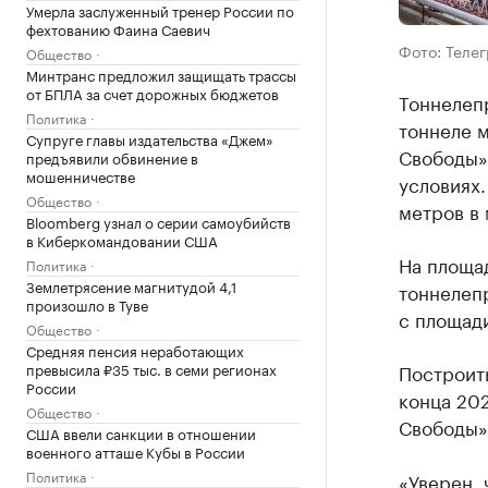
Умерла заслуженный тренер России по
фехтованию Фаина Саевич
Фото: Теле
Общество
Минтранс предложил защищать трассы
от БПЛА за счет дорожных бюджетов
Тоннелеп
Политика
тоннеле 
Супруге главы издательства «Джем»
Свободы».
предъявили обвинение в
мошенничестве
условиях.
Общество
метров в 
Bloomberg узнал о серии самоубийств
в Киберкомандовании США
На площа
Политика
Землетрясение магнитудой 4,1
тоннелеп
произошло в Туве
с площади
Общество
Средняя пенсия неработающих
Построит
превысила ₽35 тыс. в семи регионах
России
конца 202
Общество
Свободы»
США ввели санкции в отношении
военного атташе Кубы в России
Политика
«Уверен, 