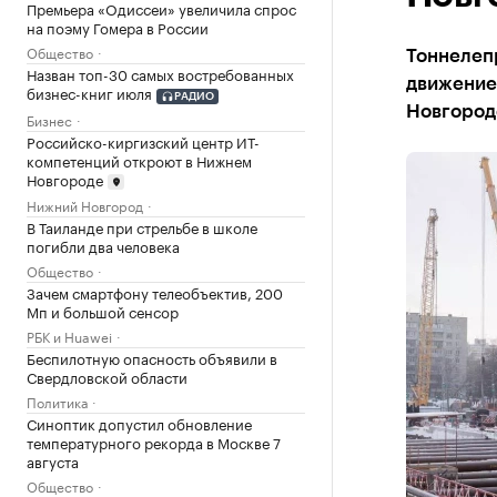
Премьера «Одиссеи» увеличила спрос
на поэму Гомера в России
Общество
Тоннелеп
Назван топ-30 самых востребованных
движение
бизнес-книг июля
РАДИО
Новгород
Бизнес
Российско-киргизский центр ИТ-
компетенций откроют в Нижнем
Новгороде
Нижний Новгород
В Таиланде при стрельбе в школе
погибли два человека
Общество
Зачем смартфону телеобъектив, 200
Мп и большой сенсор
РБК и Huawei
Беспилотную опасность объявили в
Свердловской области
Политика
Синоптик допустил обновление
температурного рекорда в Москве 7
августа
Общество