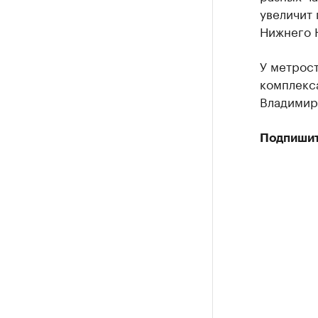
увеличит
Нижнего 
У метрос
комплекса
Владимир
Подпишит