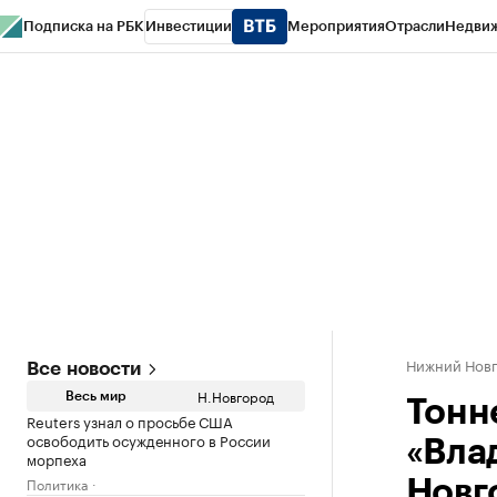
Подписка на РБК
Инвестиции
Мероприятия
Отрасли
Недви
РБК Курсы
РБК Life
Тренды
Визионеры
Национальные проекты
Горо
Газета
Спецпроекты СПб
Конференции СПб
Спецпроекты
Проверк
Нижний Нов
Все новости
Н.Новгород
Весь мир
Тонн
Reuters узнал о просьбе США
освободить осужденного в России
«Вла
морпеха
Политика
Новг