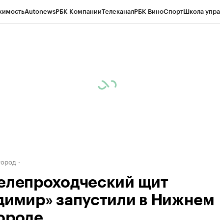
жимость
Autonews
РБК Компании
Телеканал
РБК Вино
Спорт
Школа упра
д
Стиль
Крипто
РБК Бизнес-среда
Дискуссионный клуб
Исследования
К
а контрагентов
Политика
Экономика
Бизнес
Технологии и медиа
Фина
город
елепроходческий щит
димир» запустили в Нижнем
ороде