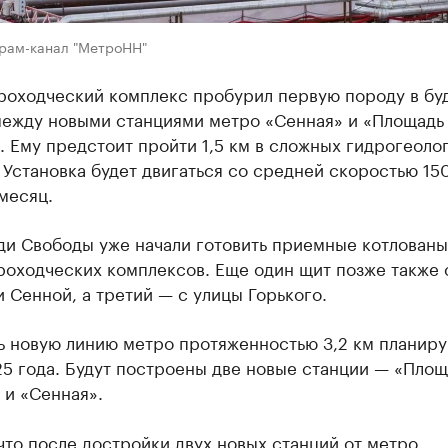
грам-канал "МетроНН"
роходческий комплекс пробурил первую породу в б
между новыми станциями метро «Сенная» и «Площадь
 Ему предстоит пройти 1,5 км в сложных гидрогеоло
 Установка будет двигаться со средней скоростью 15
месяц.
ди Свободы уже начали готовить приемные котлованы
роходческих комплексов. Еще один щит позже также 
 Сенной, а третий — с улицы Горького.
ь новую линию метро протяженностью 3,2 км планиру
5 года. Будут построены две новые станции — «Площ
 и «Сенная».
что после достройки двух новых станций от метро