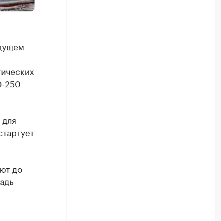
удущем
гических
0-250
 для
стартует
ют до
адь