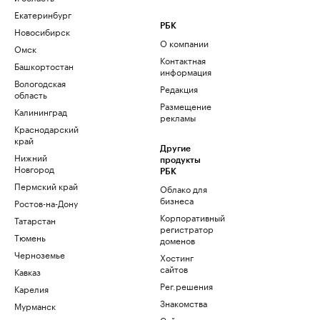
Екатеринбург
РБК
Новосибирск
О компании
Омск
Контактная
Башкортостан
информация
Вологодская
Редакция
область
Размещение
Калининград
рекламы
Краснодарский
край
Другие
Нижний
продукты
Новгород
РБК
Пермский край
Облако для
бизнеса
Ростов-на-Дону
Корпоративный
Татарстан
регистратор
Тюмень
доменов
Черноземье
Хостинг
сайтов
Кавказ
Рег.решения
Карелия
Знакомства
Мурманск
Сайт