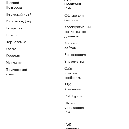
Нижний
продукты
Новгород
РБК
Пермский край
Облако для
бизнеса
Ростов-на-Дону
Корпоративный
Татарстан
регистратор
Тюмень
доменов
Черноземье
Хостинг
сайтов
Кавказ
Рег.решения
Карелия
Знакомства
Мурманск
Сайт
Приморский
знакомств
край
podbor.ru
РБК
Компании
РБК Курсы
Школа
управления
РБК
РБК