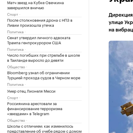
Матч звезд на Кубке Овечкина
завершился вничью
Спорт
Дирекция
После столкновения дрона с НПЗ в
улице Ук
Ливии произошла утечка
на вибра
Политика
Сенат утвердил личного адвоката
Трампа генпрокурором США
Политика
Число погибших при стрельбе в школе
в Таиланде выросло до девяти
Общество
Bloomberg узнал об ограничении
Турцией прохода судов в Черном море
Политика
Умер отец Лионеля Месси
Спорт
Россиянина арестовали за
финансирование терроризма
«звездами» в Telegram
Общество
Школы с отличием: как изменилось
представление об учебе рядом с домом