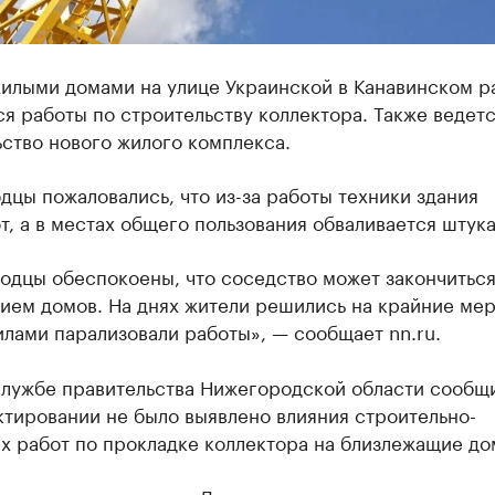
жилыми домами на улице Украинской в Канавинском р
я работы по строительству коллектора. Также ведет
ство нового жилого комплекса.
цы пожаловались, что из-за работы техники здания
, а в местах общего пользования обваливается штука
одцы обеспокоены, что соседство может закончитьс
ием домов. На днях жители решились на крайние мер
лами парализовали работы», — сообщает nn.ru.
службе правительства Нижегородской области сообщи
тировании не было выявлено влияния строительно-
х работ по прокладке коллектора на близлежащие до