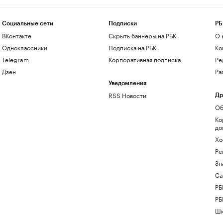
Социальные сети
Подписки
РБ
ВКонтакте
Скрыть баннеры на РБК
О 
Одноклассники
Подписка на РБК
Ко
Telegram
Корпоративная подписка
Ре
Дзен
Ра
Уведомления
RSS Новости
Др
Об
Ко
до
Хо
Ре
Зн
Са
РБ
РБ
Шк