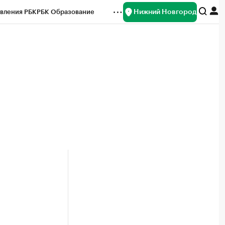
Нижний Новгород
вления РБК
РБК Образование
редитные рейтинги
Франшизы
нсы
Рынок наличной валюты