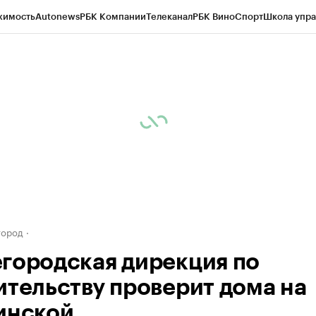
жимость
Autonews
РБК Компании
Телеканал
РБК Вино
Спорт
Школа упра
д
Стиль
Крипто
РБК Бизнес-среда
Дискуссионный клуб
Исследования
К
а контрагентов
Политика
Экономика
Бизнес
Технологии и медиа
Фина
город
городская дирекция по
ительству проверит дома на
инской