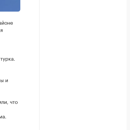
айоне
ся
турка.
я
ы и
ли, что
ма.