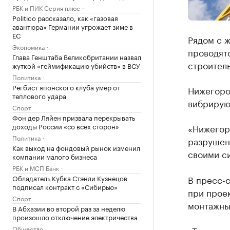
РБК и ПИК Серия плюс
Politico рассказало, как «газовая
авантюра» Германии угрожает зиме в
ЕС
Рядом с 
Экономика
проводятс
Глава Генштаба Великобритании назвал
строитель
жуткой «геймификацию убийств» в ВСУ
Политика
Регбист японского клуба умер от
Нижегород
теплового удара
вибрируют
Спорт
Фон дер Ляйен призвала перекрывать
доходы России «со всех сторон»
«Нижегор
Политика
разрушен
Как выход на фондовый рынок изменил
своими си
компании малого бизнеса
РБК и МСП Банк
Обладатель Кубка Стэнли Кузнецов
В пресс-
подписал контракт с «Сибирью»
при проек
Спорт
монтажны
В Абхазии во второй раз за неделю
произошло отключение электричества
Общество