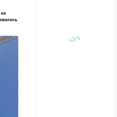
 на
ловались