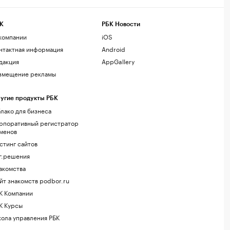
К
РБК Новости
компании
iOS
нтактная информация
Android
дакция
AppGallery
змещение рекламы
угие продукты РБК
лако для бизнеса
рпоративный регистратор
менов
стинг сайтов
г.решения
акомства
йт знакомств podbor.ru
К Компании
К Курсы
ола управления РБК