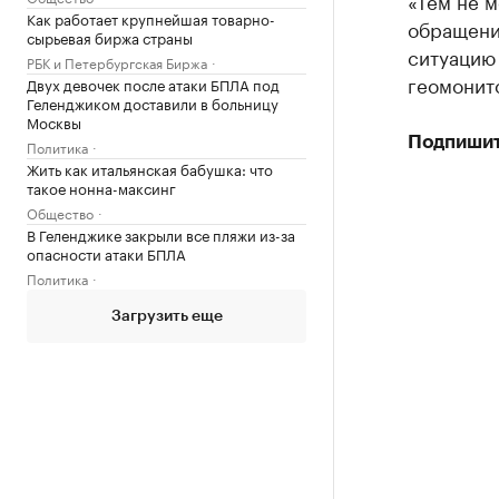
«Тем не м
Как работает крупнейшая товарно-
обращени
сырьевая биржа страны
ситуацию 
РБК и Петербургская Биржа
геомонито
Двух девочек после атаки БПЛА под
Геленджиком доставили в больницу
Москвы
Подпишит
Политика
Жить как итальянская бабушка: что
такое нонна-максинг
Общество
В Геленджике закрыли все пляжи из-за
опасности атаки БПЛА
Политика
Загрузить еще