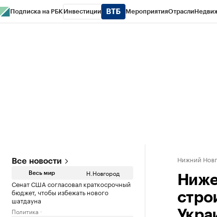
Подписка на РБК
Инвестиции
Мероприятия
Отрасли
Недви
РБК Курсы
РБК Life
Тренды
Визионеры
Национальные проекты
Горо
Газета
Спецпроекты СПб
Конференции СПб
Спецпроекты
Проверк
Нижний Нов
Все новости
Н.Новгород
Весь мир
Ниже
Сенат США согласовал краткосрочный
бюджет, чтобы избежать нового
стро
шатдауна
Политика
Укра