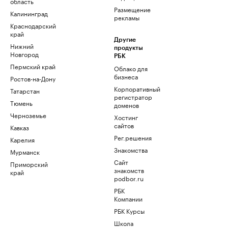
область
Размещение
Калининград
рекламы
Краснодарский
край
Другие
Нижний
продукты
Новгород
РБК
Пермский край
Облако для
бизнеса
Ростов-на-Дону
Корпоративный
Татарстан
регистратор
Тюмень
доменов
Черноземье
Хостинг
сайтов
Кавказ
Рег.решения
Карелия
Знакомства
Мурманск
Сайт
Приморский
знакомств
край
podbor.ru
РБК
Компании
РБК Курсы
Школа