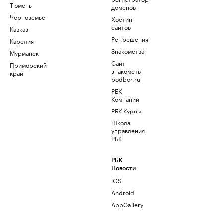
Тюмень
доменов
Черноземье
Хостинг
сайтов
Кавказ
Рег.решения
Карелия
Знакомства
Мурманск
Сайт
Приморский
знакомств
край
podbor.ru
РБК
Компании
РБК Курсы
Школа
управления
РБК
РБК
Новости
iOS
Android
AppGallery