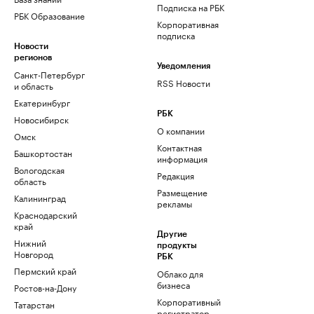
Подписка на РБК
РБК Образование
Корпоративная
подписка
Новости
регионов
Уведомления
Санкт-Петербург
RSS Новости
и область
Екатеринбург
РБК
Новосибирск
О компании
Омск
Контактная
Башкортостан
информация
Вологодская
Редакция
область
Размещение
Калининград
рекламы
Краснодарский
край
Другие
Нижний
продукты
Новгород
РБК
Пермский край
Облако для
бизнеса
Ростов-на-Дону
Корпоративный
Татарстан
регистратор