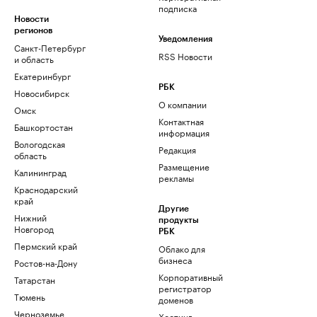
подписка
Новости
регионов
Уведомления
Санкт-Петербург
RSS Новости
и область
Екатеринбург
РБК
Новосибирск
О компании
Омск
Контактная
Башкортостан
информация
Вологодская
Редакция
область
Размещение
Калининград
рекламы
Краснодарский
край
Другие
Нижний
продукты
Новгород
РБК
Пермский край
Облако для
бизнеса
Ростов-на-Дону
Корпоративный
Татарстан
регистратор
Тюмень
доменов
Черноземье
Хостинг