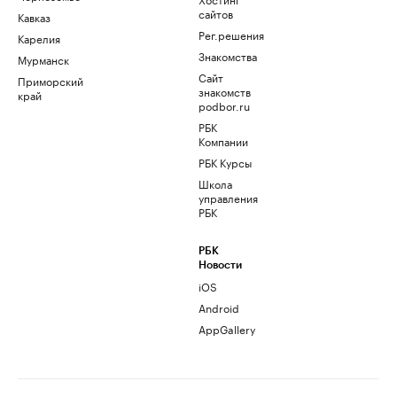
сайтов
Кавказ
Рег.решения
Карелия
Знакомства
Мурманск
Сайт
Приморский
знакомств
край
podbor.ru
РБК
Компании
РБК Курсы
Школа
управления
РБК
РБК
Новости
iOS
Android
AppGallery