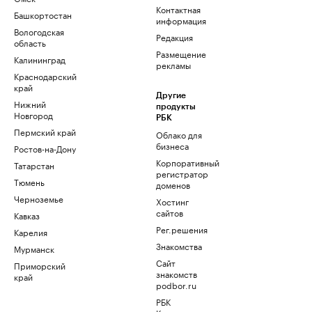
Контактная
Башкортостан
информация
Вологодская
Редакция
область
Размещение
Калининград
рекламы
Краснодарский
край
Другие
Нижний
продукты
Новгород
РБК
Пермский край
Облако для
бизнеса
Ростов-на-Дону
Корпоративный
Татарстан
регистратор
Тюмень
доменов
Черноземье
Хостинг
сайтов
Кавказ
Рег.решения
Карелия
Знакомства
Мурманск
Сайт
Приморский
знакомств
край
podbor.ru
РБК