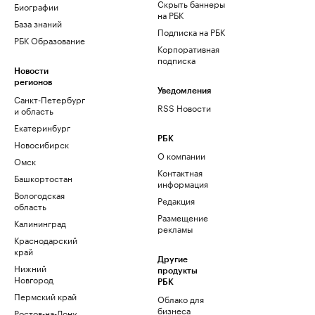
Скрыть баннеры
Биографии
на РБК
База знаний
Подписка на РБК
РБК Образование
Корпоративная
подписка
Новости
регионов
Уведомления
Санкт-Петербург
RSS Новости
и область
Екатеринбург
РБК
Новосибирск
О компании
Омск
Контактная
Башкортостан
информация
Вологодская
Редакция
область
Размещение
Калининград
рекламы
Краснодарский
край
Другие
Нижний
продукты
Новгород
РБК
Пермский край
Облако для
бизнеса
Ростов-на-Дону