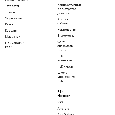
Корпоративный
Татарстан
регистратор
Тюмень
доменов
Черноземье
Хостинг
сайтов
Кавказ
Рег.решения
Карелия
Знакомства
Мурманск
Сайт
Приморский
знакомств
край
podbor.ru
РБК
Компании
РБК Курсы
Школа
управления
РБК
РБК
Новости
iOS
Android
AppGallery