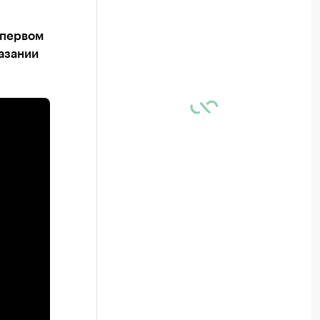
 первом
азании