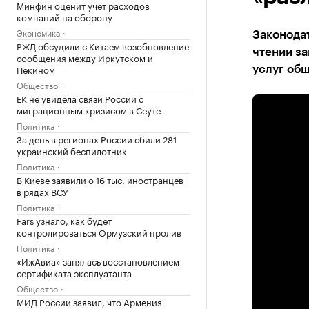
Минфин оценит учет расходов
компаний на оборону
Экономика
Законода
РЖД обсудили с Китаем возобновление
чтении за
сообщения между Иркутском и
Пекином
услуг общ
Общество
ЕК не увидела связи России с
миграционным кризисом в Сеуте
Политика
За день в регионах России сбили 281
украинский беспилотник
Политика
В Киеве заявили о 16 тыс. иностранцев
в рядах ВСУ
Политика
Fars узнало, как будет
контролироваться Ормузский пролив
Политика
«ИжАвиа» занялась восстановлением
сертификата эксплуатанта
Общество
МИД России заявил, что Армения