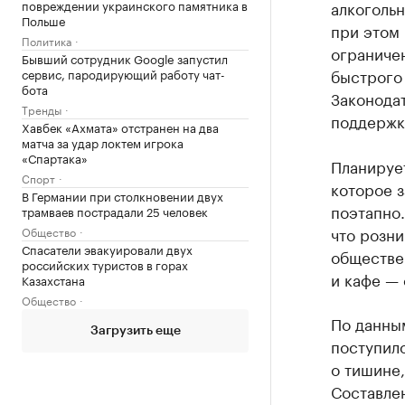
алкогольн
повреждении украинского памятника в
Польше
при этом 
Политика
ограничен
Бывший сотрудник Google запустил
быстрого
сервис, пародирующий работу чат-
бота
Законода
Тренды
поддержк
Хавбек «Ахмата» отстранен на два
матча за удар локтем игрока
«Спартака»
Планирует
Спорт
которое з
В Германии при столкновении двух
поэтапно.
трамваев пострадали 25 человек
что розни
Общество
Спасатели эвакуировали двух
обществен
российских туристов в горах
и кафе — 
Казахстана
Общество
По данны
Загрузить еще
поступил
о тишине,
Составле