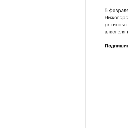
В феврал
Нижегород
регионы 
алкоголя 
Подпишит