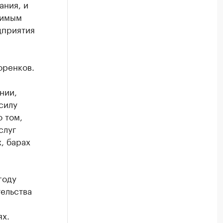
ания, и
симым
дприятия
оренков.
нии,
силу
о том,
слуг
, барах
году
ельства
х.