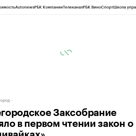
жимость
Autonews
РБК Компании
Телеканал
РБК Вино
Спорт
Школа упра
д
Стиль
Крипто
РБК Бизнес-среда
Дискуссионный клуб
Исследования
К
а контрагентов
Политика
Экономика
Бизнес
Технологии и медиа
Фина
город
городское Заксобрание
яло в первом чтении закон о
ливайках»