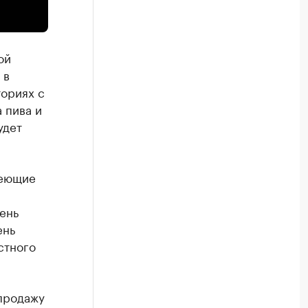
ой
 в
ториях с
 пива и
удет
меющие
ень
ень
стного
 продажу