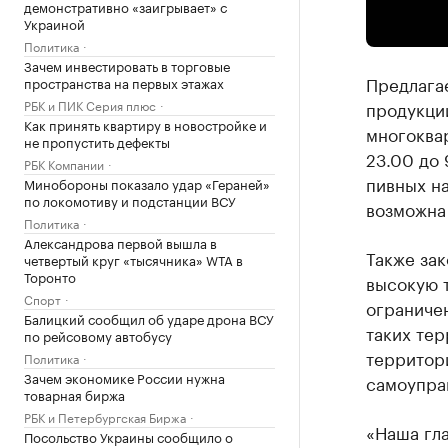
демонстративно «заигрывает» с
Украиной
Политика
Зачем инвестировать в торговые
Предлага
пространства на первых этажах
продукци
РБК и ПИК Серия плюс
Как принять квартиру в новостройке и
многоквар
не пропустить дефекты
23.00 до 
РБК Компании
пивных на
Минобороны показало удар «Гераней»
по локомотиву и подстанции ВСУ
возможна 
Политика
Александрова первой вышла в
Также за
четвертый круг «тысячника» WTA в
Торонто
высокую т
Спорт
ограничен
Балицкий сообщил об ударе дрона ВСУ
таких тер
по рейсовому автобусу
территор
Политика
Зачем экономике России нужна
самоупра
товарная биржа
РБК и Петербургская Биржа
«Наша гла
Посольство Украины сообщило о