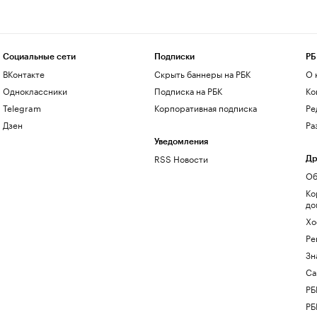
Социальные сети
Подписки
РБ
ВКонтакте
Скрыть баннеры на РБК
О 
Одноклассники
Подписка на РБК
Ко
Telegram
Корпоративная подписка
Ре
Дзен
Ра
Уведомления
RSS Новости
Др
Об
Ко
до
Хо
Ре
Зн
Са
РБ
РБ