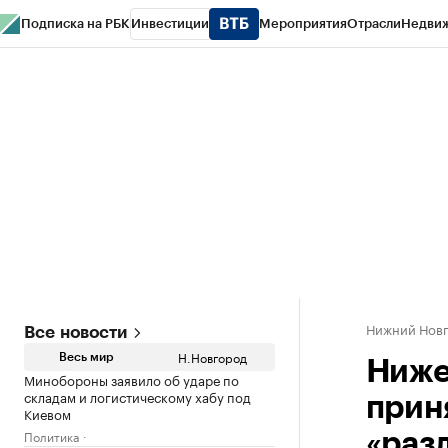
Подписка на РБК
Инвестиции
Мероприятия
Отрасли
Недви
РБК Курсы
РБК Life
Тренды
Визионеры
Национальные проекты
Горо
Газета
Спецпроекты СПб
Конференции СПб
Спецпроекты
Проверк
Нижний Нов
Все новости
Н.Новгород
Весь мир
Ниже
Минобороны заявило об ударе по
складам и логистическому хабу под
прин
Киевом
Политика
«раз