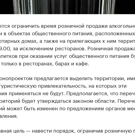
ется ограничить время розничной продажи алкогольн
и в объектах общественного питания, расположенных
тирных домах, а также на прилегающих к ним терри
9.00, за исключением ресторанов. Розничная продажа
питков при оказании услуг общественного питания б
только в ресторанах, барах и кафе.
конопроектом предлагается выделить территории, и
уристическую привлекательность, на которых эти
ия применяться не будут. Предполагается, что переч
риторий будет утверждаться законом области. Переч
ий может быть изменен по предложениям органов ме
вления.
вная цель — навести порядок, ограничив розничную