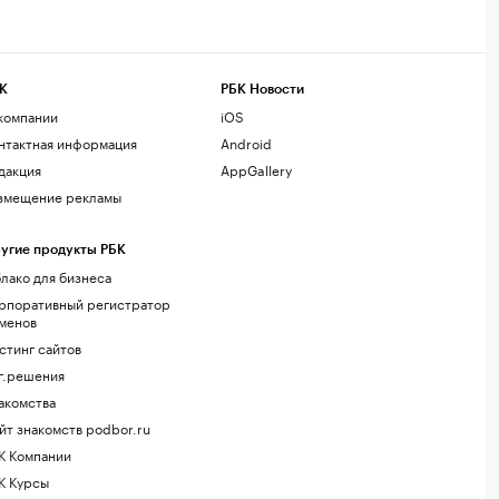
К
РБК Новости
компании
iOS
нтактная информация
Android
дакция
AppGallery
змещение рекламы
угие продукты РБК
лако для бизнеса
рпоративный регистратор
менов
стинг сайтов
г.решения
акомства
йт знакомств podbor.ru
К Компании
К Курсы