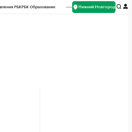
Нижний Новгород
вления РБК
РБК Образование
редитные рейтинги
Франшизы
нсы
Рынок наличной валюты