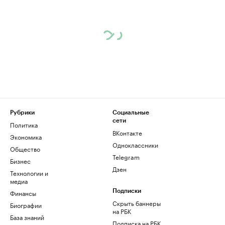
Рубрики
Социальные
сети
Политика
ВКонтакте
Экономика
Одноклассники
Общество
Telegram
Бизнес
Дзен
Технологии и
медиа
Финансы
Подписки
Скрыть баннеры
Биографии
на РБК
База знаний
Подписка на РБК