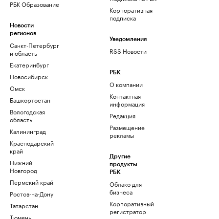
РБК Образование
Корпоративная
подписка
Новости
регионов
Уведомления
Санкт-Петербург
RSS Новости
и область
Екатеринбург
РБК
Новосибирск
О компании
Омск
Контактная
Башкортостан
информация
Вологодская
Редакция
область
Размещение
Калининград
рекламы
Краснодарский
край
Другие
Нижний
продукты
Новгород
РБК
Пермский край
Облако для
бизнеса
Ростов-на-Дону
Корпоративный
Татарстан
регистратор
Тюмень
доменов