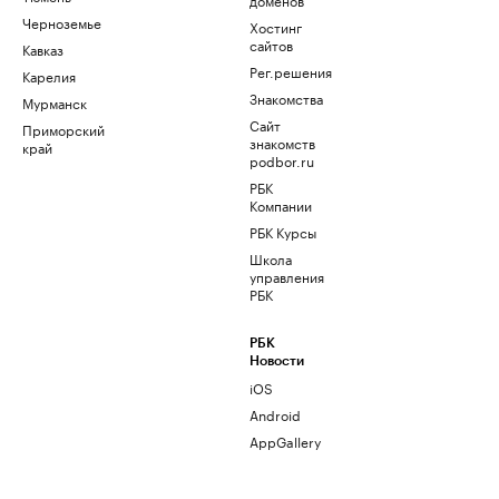
Черноземье
Хостинг
сайтов
Кавказ
Рег.решения
Карелия
Знакомства
Мурманск
Сайт
Приморский
знакомств
край
podbor.ru
РБК
Компании
РБК Курсы
Школа
управления
РБК
РБК
Новости
iOS
Android
AppGallery