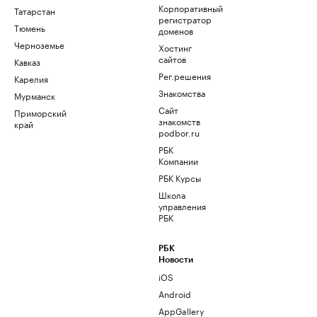
Корпоративный
Татарстан
регистратор
Тюмень
доменов
Черноземье
Хостинг
сайтов
Кавказ
Рег.решения
Карелия
Знакомства
Мурманск
Сайт
Приморский
знакомств
край
podbor.ru
РБК
Компании
РБК Курсы
Школа
управления
РБК
РБК
Новости
iOS
Android
AppGallery