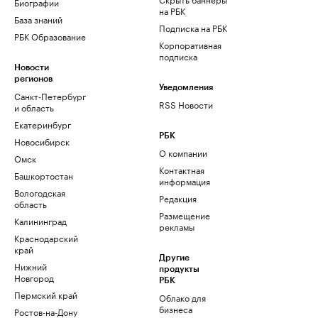
Биографии
на РБК
База знаний
Подписка на РБК
РБК Образование
Корпоративная
подписка
Новости
регионов
Уведомления
Санкт-Петербург
RSS Новости
и область
Екатеринбург
РБК
Новосибирск
О компании
Омск
Контактная
Башкортостан
информация
Вологодская
Редакция
область
Размещение
Калининград
рекламы
Краснодарский
край
Другие
Нижний
продукты
Новгород
РБК
Пермский край
Облако для
бизнеса
Ростов-на-Дону