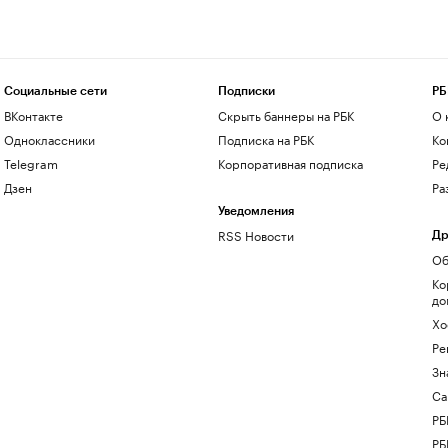
Социальные сети
Подписки
РБ
ВКонтакте
Скрыть баннеры на РБК
О 
Одноклассники
Подписка на РБК
Ко
Telegram
Корпоративная подписка
Ре
Дзен
Ра
Уведомления
RSS Новости
Др
Об
Ко
до
Хо
Ре
Зн
Са
РБ
РБ