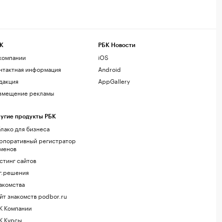
К
РБК Новости
компании
iOS
нтактная информация
Android
дакция
AppGallery
змещение рекламы
угие продукты РБК
лако для бизнеса
рпоративный регистратор
менов
стинг сайтов
г.решения
акомства
йт знакомств podbor.ru
К Компании
К Курсы