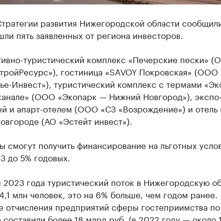
Стратегии развития Нижегородской области сообщили
ли пять заявленных от региона инвесторов.
тивно-туристический комплекс «Печерские пески» (
тройРесурс»), гостиница «SAVOY Покровская» (ООО
ье-Инвест»), туристический комплекс с термами «Эк
канале» (ООО «Экопарк — Нижний Новгород»), экспо
й и апарт-отелем (ООО «СЗ «Возрождение») и отель 
овгороде (АО «Эстейт инвест»).
 смогут получить финансирование на льготных усло
 3 до 5% годовых.
 2023 года туристический поток в Нижегородскую об
4,1 млн человек, это на 6% больше, чем годом ранее.
е отчисления предприятий сферы гостеприимства по
 составили более 18 млрд руб. (в 2022 году — около 