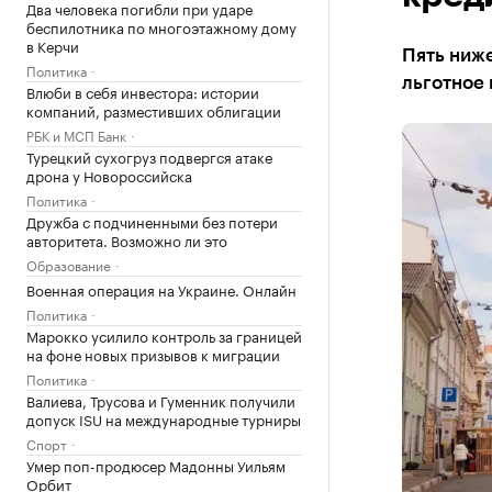
Два человека погибли при ударе
беспилотника по многоэтажному дому
в Керчи
Пять ниже
Политика
льготное
Влюби в себя инвестора: истории
компаний, разместивших облигации
РБК и МСП Банк
Турецкий сухогруз подвергся атаке
дрона у Новороссийска
Политика
Дружба с подчиненными без потери
авторитета. Возможно ли это
Образование
Военная операция на Украине. Онлайн
Политика
Марокко усилило контроль за границей
на фоне новых призывов к миграции
Политика
Валиева, Трусова и Гуменник получили
допуск ISU на международные турниры
Спорт
Умер поп-продюсер Мадонны Уильям
Орбит