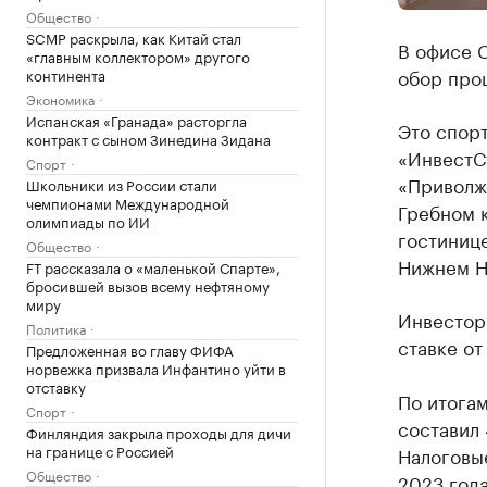
Общество
SCMP раскрыла, как Китай стал
В офисе 
«главным коллектором» другого
обор прош
континента
Экономика
Испанская «Гранада» расторгла
Это спор
контракт с сыном Зинедина Зидана
«ИнвестС
Спорт
«Приволж
Школьники из России стали
чемпионами Международной
Гребном 
олимпиады по ИИ
гостинице
Общество
Нижнем Н
FT рассказала о «маленькой Спарте»,
бросившей вызов всему нефтяному
миру
Инвесторы
Политика
ставке от
Предложенная во главу ФИФА
норвежка призвала Инфантино уйти в
отставку
По итогам
Спорт
составил 
Финляндия закрыла проходы для дичи
на границе с Россией
Налоговы
Общество
2023 года