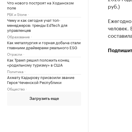
Что нового построят на Ходынском
руб.)
поле
РБК и Stone
Ежегодно 
Чему и как сегодня учат топ-
менеджеров: тренды EdTech для
человек. 
управленцев
составил
Образование
Как металлургия и горная добыча стали
главными драйверами реального ESG
Подпишит
Отрасли
Как Трамп решил положить конец
«родильному туризму» в США
Политика
Ахмату Кадырову присвоили звание
Героя Чеченской Республики
Общество
Загрузить еще