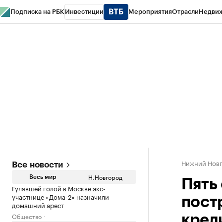
Подписка на РБК
Инвестиции
Мероприятия
Отрасли
Недви
РБК Курсы
РБК Life
Тренды
Визионеры
Национальные проекты
Горо
Газета
Спецпроекты СПб
Конференции СПб
Спецпроекты
Проверк
Нижний Нов
Все новости
Н.Новгород
Весь мир
Пять
Гулявшей голой в Москве экс-
участнице «Дома-2» назначили
пост
домашний арест
Общество
кред