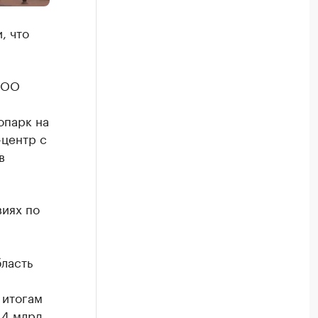
, что
ООО
опарк на
-центр с
в
виях по
ласть
 итогам
14 млрд