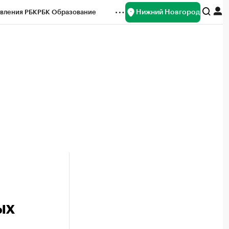
Нижний Новгород
вления РБК
РБК Образование
редитные рейтинги
Франшизы
нсы
Рынок наличной валюты
ых