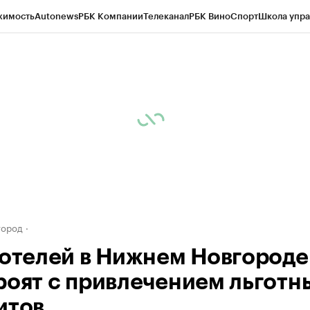
жимость
Autonews
РБК Компании
Телеканал
РБК Вино
Спорт
Школа упра
д
Стиль
Крипто
РБК Бизнес-среда
Дискуссионный клуб
Исследования
К
а контрагентов
Политика
Экономика
Бизнес
Технологии и медиа
Фина
город
 отелей в Нижнем Новгороде
роят с привлечением льготн
итов