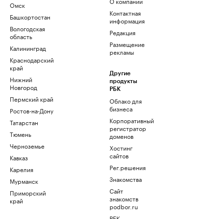
О компании
Омск
Контактная
Башкортостан
информация
Вологодская
Редакция
область
Размещение
Калининград
рекламы
Краснодарский
край
Другие
Нижний
продукты
Новгород
РБК
Пермский край
Облако для
бизнеса
Ростов-на-Дону
Корпоративный
Татарстан
регистратор
Тюмень
доменов
Черноземье
Хостинг
сайтов
Кавказ
Рег.решения
Карелия
Знакомства
Мурманск
Сайт
Приморский
знакомств
край
podbor.ru
РБК