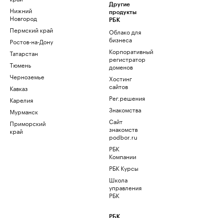
Другие
Нижний
продукты
Новгород
РБК
Пермский край
Облако для
бизнеса
Ростов-на-Дону
Корпоративный
Татарстан
регистратор
Тюмень
доменов
Черноземье
Хостинг
сайтов
Кавказ
Рег.решения
Карелия
Знакомства
Мурманск
Сайт
Приморский
знакомств
край
podbor.ru
РБК
Компании
РБК Курсы
Школа
управления
РБК
РБК