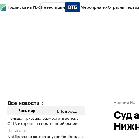
Подписка на РБК
Инвестиции
Мероприятия
Отрасли
Недви
РБК Курсы
РБК Life
Тренды
Визионеры
Национальные проекты
Горо
Газета
Спецпроекты СПб
Конференции СПб
Спецпроекты
Проверк
Нижний Нов
Все новости
Н.Новгород
Весь мир
Суд 
Польша призвала разместить войска
США в стране на постоянной основе
Нижн
Политика
Netflix запер актера внутри билборда в