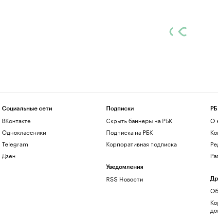
Социальные сети
Подписки
РБ
ВКонтакте
Скрыть баннеры на РБК
О 
Одноклассники
Подписка на РБК
Ко
Telegram
Корпоративная подписка
Ре
Дзен
Ра
Уведомления
RSS Новости
Др
Об
Ко
до