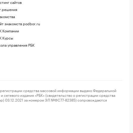
стинг сайтов
г.решения
акомства
йт знакомств podbor.ru
К Компании
К Курсы
ола управления РБК
регистрации средства массовой информации выдано Федеральной
и сетевого издания «РБК» (свидетельство о регистрации средства
ор) 03.12.2021 за номером ЭЛ №ФС77-82385) сопровождаются