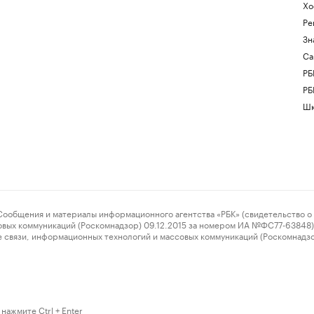
Хо
Ре
Зн
Са
РБ
РБ
Шк
ения и материалы информационного агентства «РБК» (свидетельство о 
овых коммуникаций (Роскомнадзор) 09.12.2015 за номером ИА №ФС77-63848) 
 связи, информационных технологий и массовых коммуникаций (Роскомнадз
нажмите Ctrl + Enter