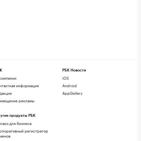
К
РБК Новости
компании
iOS
нтактная информация
Android
дакция
AppGallery
змещение рекламы
угие продукты РБК
лако для бизнеса
рпоративный регистратор
менов