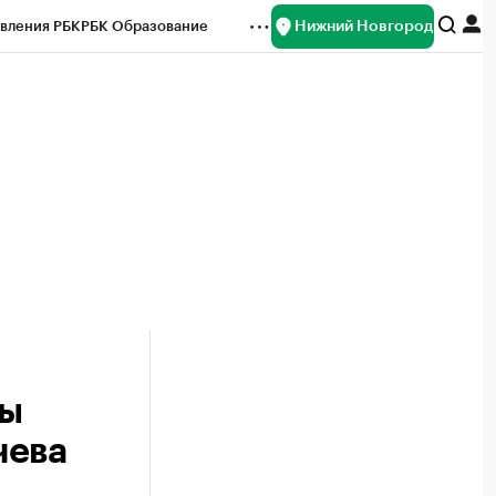
Нижний Новгород
вления РБК
РБК Образование
редитные рейтинги
Франшизы
нсы
Рынок наличной валюты
мы
чева