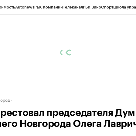
жимость
Autonews
РБК Компании
Телеканал
РБК Вино
Спорт
Школа упра
д
Стиль
Крипто
РБК Бизнес-среда
Дискуссионный клуб
Исследования
К
а контрагентов
Политика
Экономика
Бизнес
Технологии и медиа
Фина
город
арестовал председателя Ду
его Новгорода Олега Лаври