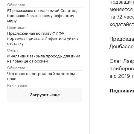
подзащитн
Общество
меняется
FT рассказала о «маленькой Спарте»,
бросившей вызов всему нефтяному
на 72 час
миру
ходатайст
Политика
Предложенная во главу ФИФА
Председа
норвежка призвала Инфантино уйти в
отставку
Донбассе,
Спорт
Финляндия закрыла проходы для дичи
Олег Лав
на границе с Россией
приборост
Общество
Что нового построят на Ходынском
а с 2019 
поле
РБК и Stone
Подпишит
Загрузить еще