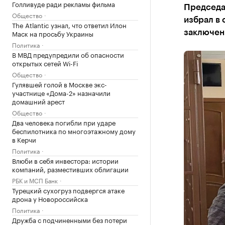
Голливуде ради рекламы фильма
Председа
Общество
избрал в 
The Atlantic узнал, что ответил Илон
Маск на просьбу Украины
заключен
Политика
В МВД предупредили об опасности
открытых сетей Wi-Fi
Общество
Гулявшей голой в Москве экс-
участнице «Дома-2» назначили
домашний арест
Общество
Два человека погибли при ударе
беспилотника по многоэтажному дому
в Керчи
Политика
Влюби в себя инвестора: истории
компаний, разместивших облигации
РБК и МСП Банк
Турецкий сухогруз подвергся атаке
дрона у Новороссийска
Политика
Дружба с подчиненными без потери