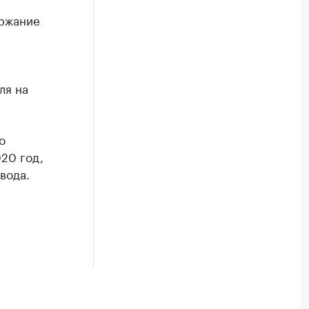
ержание
ля на
о
20 год,
вода.