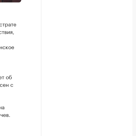
страте
ствия,
нское
ет об
сен с
на
чев.