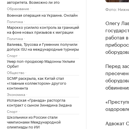
авторитета. Возможно ли это
Образование
Фото: Нижн
Военная операция на Украине. Онлайн
Политика
Олегу Ла
Марокко усилило контроль за границей
государст
на фоне новых призывов к миграции
работая 
Политика
приборос
Валиева, Трусова и Гуменник получили
допуск ISU на международные турниры
оборудов
Спорт
Умер поп-продюсер Мадонны Уильям
Перед за
Орбит
пресечен
Общество
SCMP раскрыла, как Китай стал
оборудова
«главным коллектором» другого
обвинения
континента
Экономика
Испанская «Гранада» расторгла
«Преступн
контракт с сыном Зинедина Зидана
оздоровле
Спорт
Школьники из России стали
чемпионами Международной
Адвокат О
олимпиады по ИИ