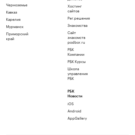
Черноземье
Хостинг
сайтов
Кавказ
Рег.решения
Карелия
Знакомства
Мурманск
Сайт
Приморский
знакомств
край
podbor.ru
РБК
Компании
РБК Курсы
Школа
управления
РБК
РБК
Новости
iOS
Android
AppGallery