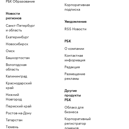
РБК Образование
Корпоративная
подписка
Новости
регионов
Уведомления
Санкт-Петербург
RSS Новости
и область
Екатеринбург
РБК
Новосибирск
О компании
Омск
Контактная
Башкортостан
информация
Вологодская
Редакция
область
Размещение
Калининград
рекламы
Краснодарский
край
Другие
Нижний
продукты
Новгород
РБК
Пермский край
Облако для
бизнеса
Ростов-на-Дону
Корпоративный
Татарстан
регистратор
Тюмень
доменов