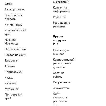
О компании
Омск
Контактная
Башкортостан
информация
Вологодская
Редакция
область
Размещение
Калининград
рекламы
Краснодарский
край
Другие
Нижний
продукты
Новгород
РБК
Пермский край
Облако для
бизнеса
Ростов-на-Дону
Корпоративный
Татарстан
регистратор
Тюмень
доменов
Черноземье
Хостинг
сайтов
Кавказ
Рег.решения
Карелия
Знакомства
Мурманск
Сайт
Приморский
знакомств
край
podbor.ru