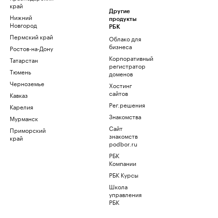
край
Другие
Нижний
продукты
Новгород
РБК
Пермский край
Облако для
бизнеса
Ростов-на-Дону
Корпоративный
Татарстан
регистратор
Тюмень
доменов
Черноземье
Хостинг
сайтов
Кавказ
Рег.решения
Карелия
Знакомства
Мурманск
Сайт
Приморский
знакомств
край
podbor.ru
РБК
Компании
РБК Курсы
Школа
управления
РБК