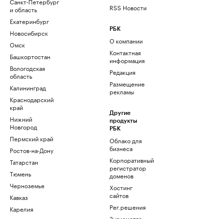
Санкт-Петербург
RSS Новости
и область
Екатеринбург
РБК
Новосибирск
О компании
Омск
Контактная
Башкортостан
информация
Вологодская
Редакция
область
Размещение
Калининград
рекламы
Краснодарский
край
Другие
Нижний
продукты
Новгород
РБК
Пермский край
Облако для
бизнеса
Ростов-на-Дону
Корпоративный
Татарстан
регистратор
Тюмень
доменов
Черноземье
Хостинг
сайтов
Кавказ
Рег.решения
Карелия
Знакомства