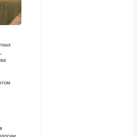
тных
,
тва
ытом
в
ологии