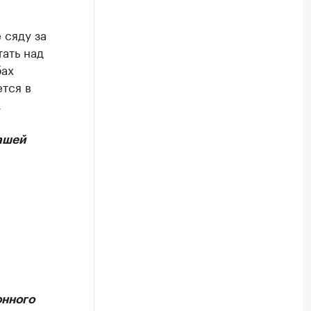
 сяду за
ать над
бах
тся в
.
ашей
онного