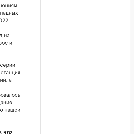
ешениям
ападных
2022
я
д на
рос и
 серии
 станция
ий, а
бовалось
дание
во нашей
, что