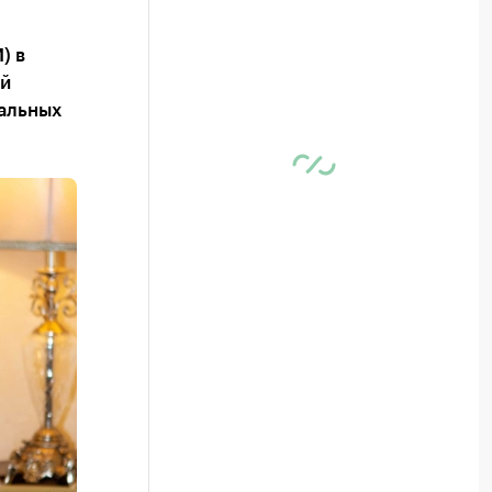
) в
й
альных