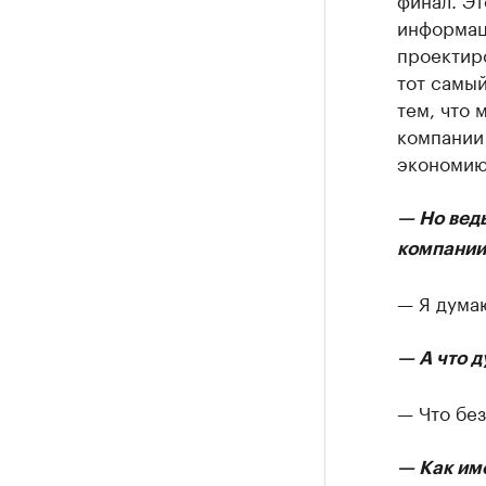
информац
проектиро
тот самый
тем, что 
компании
экономию
— Но вед
компании
— Я дума
— А что 
— Что без
— Как им