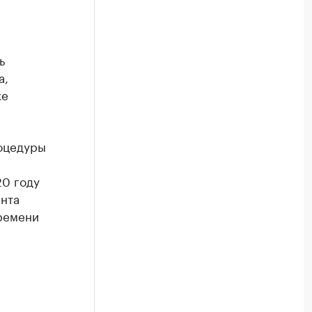
ь
а,
же
роцедуры
20 году
нта
ремени