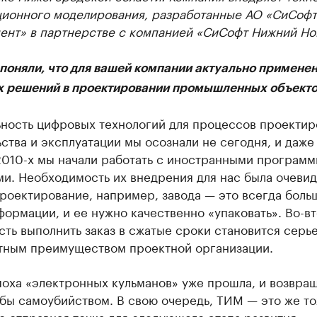
ионного моделирования, разработанные АО «СиСофт
ент» в партнерстве с компанией «СиСофт Нижний Но
 поняли, что для вашей компании актуально примене
 решений в проектировании промышленных объекто
ьность цифровых технологий для процессов проектир
ства и эксплуатации мы осознали не сегодня, и даже
 2010-х мы начали работать с иностранными програм
и. Необходимость их внедрения для нас была очевид
роектирование, например, завода — это всегда боль
ормации, и ее нужно качественно «упаковать». Во-в
ть выполнить заказ в сжатые сроки становится серь
тным преимуществом проектной организации.
оха «электронных кульманов» уже прошла, и возвращ
бы самоубийством. В свою очередь, ТИМ — это же то
о отправная точка для следующего этапа развития