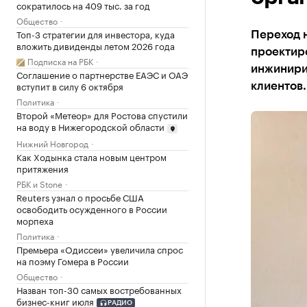
сократилось на 409 тыс. за год
Общество
Топ-3 стратегии для инвестора, куда
Переход 
вложить дивиденды летом 2026 года
проектир
Подписка на РБК
инжинири
Соглашение о партнерстве ЕАЭС и ОАЭ
вступит в силу 6 октября
клиентов.
Политика
Второй «Метеор» для Ростова спустили
на воду в Нижегородской области
Нижний Новгород
Как Ходынка стала новым центром
притяжения
РБК и Stone
Reuters узнал о просьбе США
освободить осужденного в России
морпеха
Политика
Премьера «Одиссеи» увеличила спрос
на поэму Гомера в России
Общество
Назван топ-30 самых востребованных
бизнес-книг июля
РАДИО