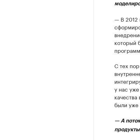
моделиро
— В 2012
сформиро
внедрение
который 
программ
С тех по
внутренн
интегрир
у нас уж
качества
были уже 
— А пото
продукты