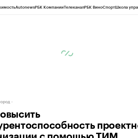
жимость
Autonews
РБК Компании
Телеканал
РБК Вино
Спорт
Школа упра
д
Стиль
Крипто
РБК Бизнес-среда
Дискуссионный клуб
Исследования
К
а контрагентов
Политика
Экономика
Бизнес
Технологии и медиа
Фина
город
повысить
урентоспособность проектн
низации с помощью ТИМ