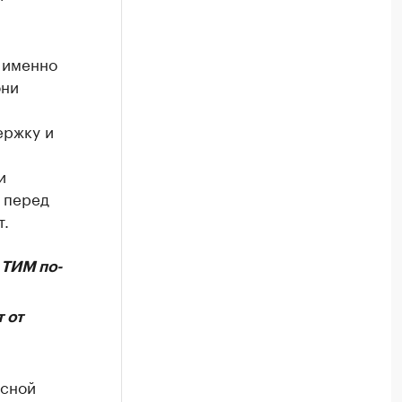
я именно
они
ержку и
и
 перед
т.
 ТИМ по-
 от
рсной