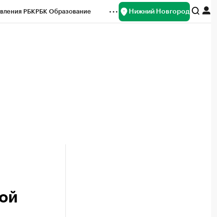
Нижний Новгород
вления РБК
РБК Образование
редитные рейтинги
Франшизы
нсы
Рынок наличной валюты
ой