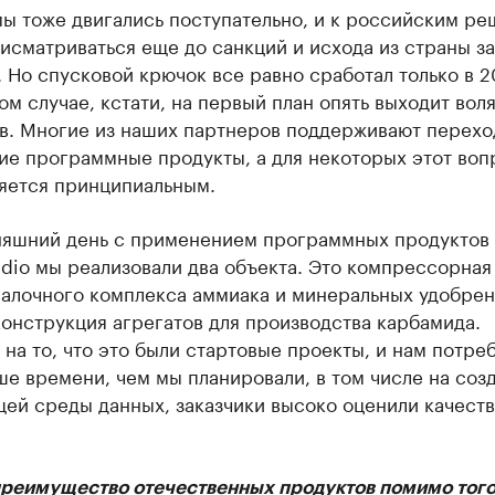
мы тоже двигались поступательно, и к российским р
исматриваться еще до санкций и исхода из страны з
 Но спусковой крючок все равно сработал только в 
том случае, кстати, на первый план опять выходит вол
ов. Многие из наших партнеров поддерживают перехо
ие программные продукты, а для некоторых этот воп
ляется принципиальным.
няшний день с применением программных продуктов
dio мы реализовали два объекта. Это компрессорная
валочного комплекса аммиака и минеральных удобрен
онструкция агрегатов для производства карбамида.
на то, что это были стартовые проекты, и нам потре
ше времени, чем мы планировали, в том числе на соз
щей среды данных, заказчики высоко оценили качест
преимущество отечественных продуктов помимо того