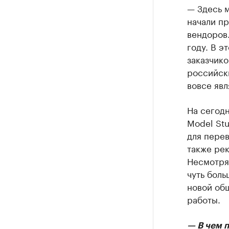
— Здесь 
начали пр
вендоров.
году. В э
заказчик
российск
вовсе яв
На сегод
Model Stu
для пере
также рек
Несмотря 
чуть боль
новой об
работы.
— В чем 