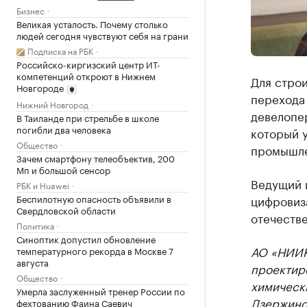
Бизнес
Великая усталость. Почему столько
людей сегодня чувствуют себя на грани
Подписка на РБК
Российско-киргизский центр ИТ-
компетенций откроют в Нижнем
Для строи
Новгороде
перехода
Нижний Новгород
девелопер
В Таиланде при стрельбе в школе
погибли два человека
который у
Общество
промышле
Зачем смартфону телеобъектив, 200
Мп и большой сенсор
Ведущий 
РБК и Huawei
Беспилотную опасность объявили в
цифровиз
Свердловской области
отечеств
Политика
Синоптик допустил обновление
АО «НИИК
температурного рекорда в Москве 7
августа
проектир
Общество
химически
Умерла заслуженный тренер России по
Дзержинс
фехтованию Фаина Саевич