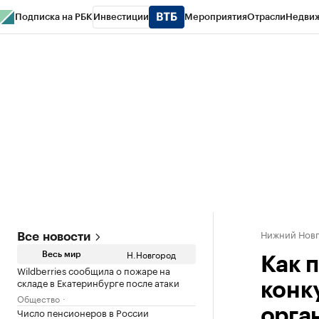
Подписка на РБК
Инвестиции
Мероприятия
Отрасли
Недви
РБК Курсы
РБК Life
Тренды
Визионеры
Национальные проекты
Горо
Газета
Спецпроекты СПб
Конференции СПб
Спецпроекты
Проверк
Нижний Нов
Все новости
Н.Новгород
Весь мир
Как 
Wildberries сообщила о пожаре на
складе в Екатеринбурге после атаки
конк
Общество
Число пенсионеров в России
орга