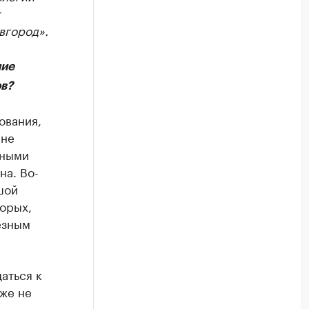
вгород».
ние
в?
ования,
 не
мными
на. Во-
шой
торых,
езным
аться к
же не