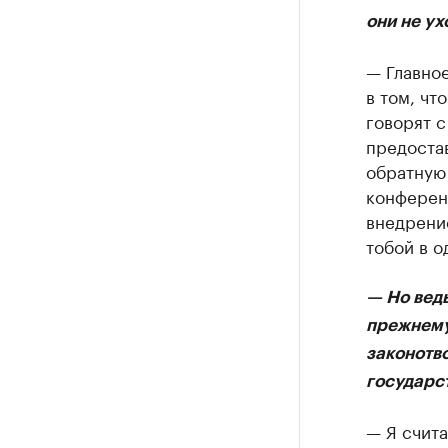
они не ух
— Главное
в том, чт
говорят с
предоста
обратную
конференц
внедрени
тобой в о
— Но ведь
прежнему
законотв
государс
— Я счит