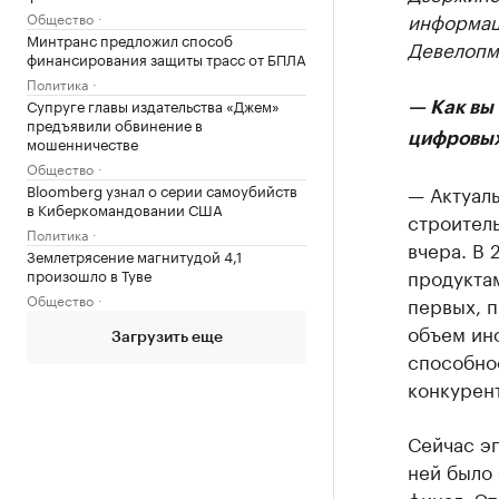
информац
Общество
Минтранс предложил способ
Девелопм
финансирования защиты трасс от БПЛА
Политика
Супруге главы издательства «Джем»
— Как вы
предъявили обвинение в
цифровых
мошенничестве
Общество
Bloomberg узнал о серии самоубийств
— Актуал
в Киберкомандовании США
строитель
Политика
вчера. В
Землетрясение магнитудой 4,1
продуктам
произошло в Туве
Общество
первых, п
объем инф
Загрузить еще
способнос
конкурен
Сейчас эп
ней было 
финал. Эт