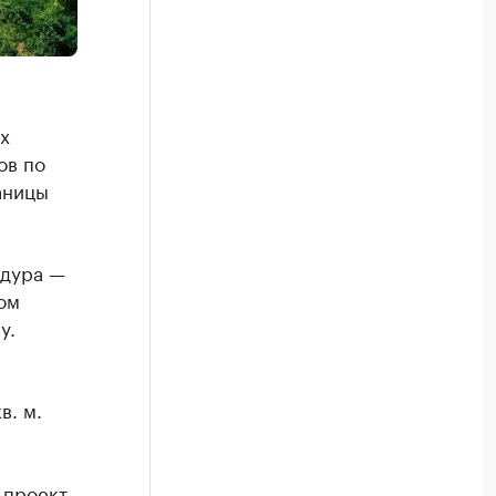
х
ов по
аницы
едура —
ом
у.
в. м.
 проект