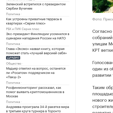
Зеленский встретился с президентом
Сербии Вучичем
Политика
Как устроены приватные террасы в
Фото: Прес
квартирах «Серии плюс»
РБК и ПИК Серия плюс
Согласно
Экс-президент Финляндии усомнился в
собраний
сценарии нападения России на НАТО
улицам Ме
Политика
Глава «Эксмо» назвал книгу, которая
КРТ ветхи
поможет стать «лучшей версией себя»
РАДИО
Голосова
Общество
один из о
Мадьяр ответил на вопрос, останется
ли «Росатом» подрядчиком на
развитии
«Пакш-2»
Политика
Таким об
Росфинмониторинг рассказал, как
помог выявить криптомошенников в
площадью 
Москве
нового жи
Политика
строитель
Андреева проиграла 34-й ракетке мира
в третьем круге турнира в Торонто
развитие