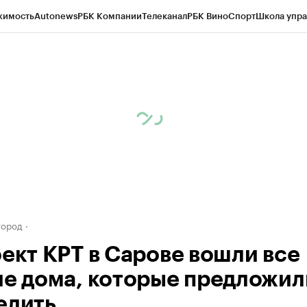
жимость
Autonews
РБК Компании
Телеканал
РБК Вино
Спорт
Школа упра
д
Стиль
Крипто
РБК Бизнес-среда
Дискуссионный клуб
Исследования
К
а контрагентов
Политика
Экономика
Бизнес
Технологии и медиа
Фина
город
оект КРТ в Сарове вошли все
ие дома, которые предложил
елить