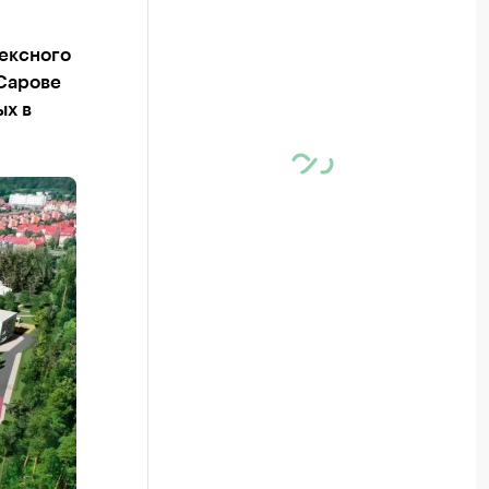
ексного
 Сарове
ых в