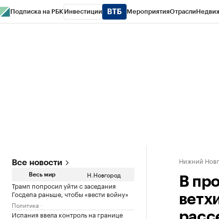
Подписка на РБК
Инвестиции
Мероприятия
Отрасли
Недви
РБК Курсы
РБК Life
Тренды
Визионеры
Национальные проекты
Горо
Газета
Спецпроекты СПб
Конференции СПб
Спецпроекты
Проверк
Нижний Нов
Все новости
Н.Новгород
Весь мир
В пр
Трамп попросил уйти с заседания
Госдепа раньше, чтобы «вести войну»
ветх
Политика
Испания ввела контроль на границе
расс