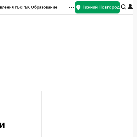
Нижний Новгород
вления РБК
РБК Образование
редитные рейтинги
Франшизы
нсы
Рынок наличной валюты
и