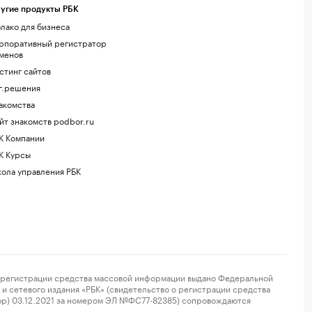
угие продукты РБК
лако для бизнеса
рпоративный регистратор
менов
стинг сайтов
г.решения
акомства
йт знакомств podbor.ru
К Компании
К Курсы
ола управления РБК
регистрации средства массовой информации выдано Федеральной
и сетевого издания «РБК» (свидетельство о регистрации средства
ор) 03.12.2021 за номером ЭЛ №ФС77-82385) сопровождаются