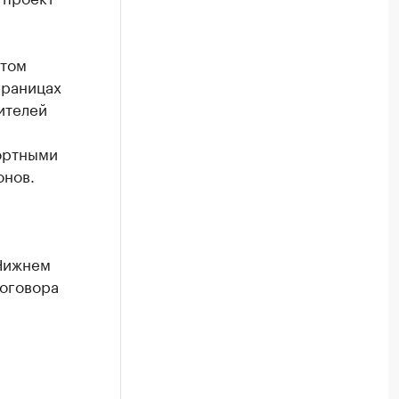
 том
границах
ителей
ортными
онов.
 Нижнем
договора