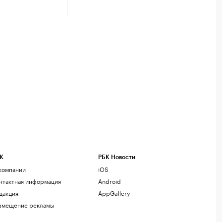
К
РБК Новости
компании
iOS
нтактная информация
Android
дакция
AppGallery
змещение рекламы