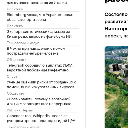
для путешественников из Италии
Политика
Bloomberg узнал, что Украине грозит
Состояло
обвал экспорта зерна
развития 
Политика
Нижегород
Экспорт синтетических алмазов из
Китая резко вырос на фоне бума ИИ
проект, 
Технологии и медиа
В Чехии при нападении с ножом
пострадали четыре человека
Общество
Telegraph сообщил о выплатах УЕФА
вероятной любовнице Инфантино
Спорт
Ученые оценили риски от созданных с
помощью ИИ искусственных вирусов
Общество
«Ноев ковчег»: почему в восточной
Арктике эволюция шла непрерывно
РБК и УК Первая
Сооснователь Wikipedia назвал ее
рупором пропаганды под эгидой ЦРУ
Технологии и медиа