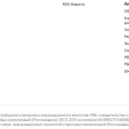
RSS Новости
Др
Об
Ко
до
Хо
Ре
Зн
Са
РБ
РБ
Шк
ения и материалы информационного агентства «РБК» (свидетельство о 
овых коммуникаций (Роскомнадзор) 09.12.2015 за номером ИА №ФС77-63848) 
 связи, информационных технологий и массовых коммуникаций (Роскомнадз