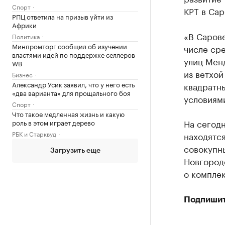
Спорт
КРТ в Сар
РПЦ ответила на призыв уйти из
Африки
«В Сарове
Политика
Минпромторг сообщил об изучении
числе ср
властями идей по поддержке селлеров
улиц Мен
WB
из ветхой
Бизнес
Александр Усик заявил, что у него есть
квадратн
«два варианта» для прощального боя
условиям
Спорт
Что такое медленная жизнь и какую
На сегод
роль в этом играет дерево
РБК и Старквуд
находятся
совокупн
Загрузить еще
Новгород
о компле
Подпишит