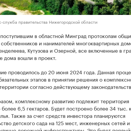
с-служба правительства Нижегородской области
 поступившим в областной Минград протоколам общи
 собственников и нанимателей многоквартирных дом
нделеева, Кутузова и Озерной, все включенные в гр
е дома вошли в проект.
ние проводилось до 20 июня 2024 года. Данная проц
бязательных этапов в принятии решения о комплексн
 территории согласно действующему законодательств
разом, комплексному развитию подлежит территория
более 6,5 гектаров. Будет построено более 34 тыс. к
лья. Также за счет средств инвестора планируются
ство детского сада на 125 мест, инженерных сетей и
 улично-дорожной инфраструктуры. Это будет первый