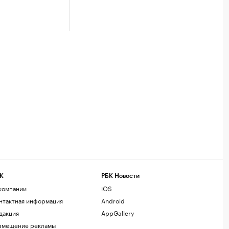
К
РБК Новости
компании
iOS
нтактная информация
Android
дакция
AppGallery
змещение рекламы