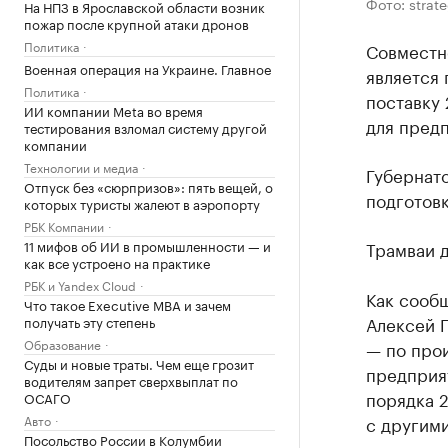
Фото: strate
На НПЗ в Ярославской области возник
пожар после крупной атаки дронов
Политика
Совместн
Военная операция на Украине. Главное
является 
Политика
поставку 
ИИ компании Meta во время
для пред
тестирования взломал систему другой
компании
Технологии и медиа
Губернат
Отпуск без «сюрпризов»: пять вещей, о
подготовк
которых туристы жалеют в аэропорту
РБК Компании
11 мифов об ИИ в промышленности — и
Трамваи д
как все устроено на практике
РБК и Yandex Cloud
Как сооб
Что такое Executive MBA и зачем
Алексей Г
получать эту степень
Образование
— по про
Суды и новые траты. Чем еще грозит
предприят
водителям запрет сверхвыплат по
порядка 
ОСАГО
Авто
с другим
Посольство России в Колумбии