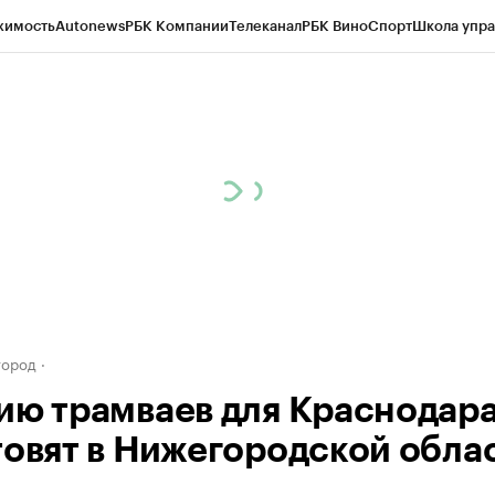
жимость
Autonews
РБК Компании
Телеканал
РБК Вино
Спорт
Школа упра
д
Стиль
Крипто
РБК Бизнес-среда
Дискуссионный клуб
Исследования
К
а контрагентов
Политика
Экономика
Бизнес
Технологии и медиа
Фина
город
ию трамваев для Краснодар
товят в Нижегородской обла