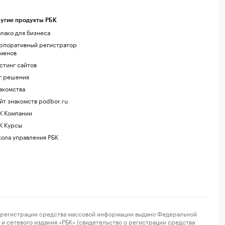
угие продукты РБК
лако для бизнеса
рпоративный регистратор
менов
стинг сайтов
г.решения
акомства
йт знакомств podbor.ru
К Компании
К Курсы
ола управления РБК
регистрации средства массовой информации выдано Федеральной
и сетевого издания «РБК» (свидетельство о регистрации средства