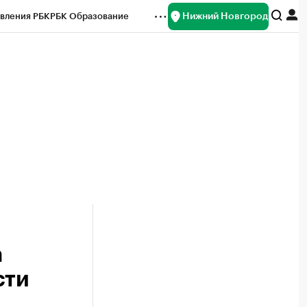
Нижний Новгород
вления РБК
РБК Образование
редитные рейтинги
Франшизы
нсы
Рынок наличной валюты
а
сти