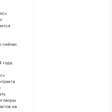
нс»
и
яется
о сейчас
 года.
нс»
нтракта
и
ать
еговоры
актов на