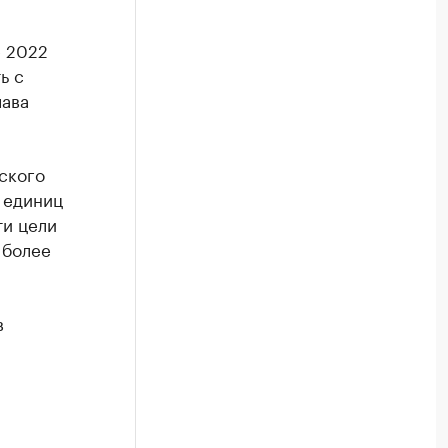
е 2022
ь с
лава
ского
 единиц
ти цели
 более
в