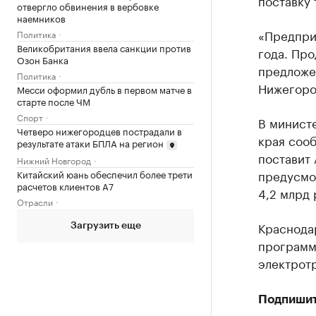
поставку 
отвергло обвинения в вербовке
наемников
«Предпри
Политика
Великобритания ввела санкции против
года. Пр
Озон Банка
предложе
Политика
Нижегоро
Месси оформил дубль в первом матче в
старте после ЧМ
Спорт
В минист
Четверо нижегородцев пострадали в
края сооб
результате атаки БПЛА на регион
поставит 
Нижний Новгород
предусмо
Китайский юань обеспечил более трети
расчетов клиентов А7
4,2 млрд 
Отрасли
Краснодар
Загрузить еще
программ
электрот
Подпишит