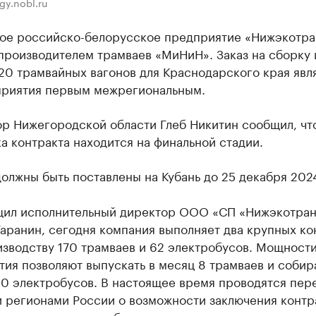
gy.nobl.ru
ое российско-белорусское предприятие «Нижэкотра
производителем трамваев «МиНиН». Заказ на сборку 
20 трамвайных вагонов для Краснодарского края явл
приятия первым межрегиональным.
ор Нижегородской области Глеб Никитин сообщил, чт
а контракта находится на финальной стадии.
олжны быть поставлены на Кубань до 25 декабря 2024
щил исполнительный директор ООО «СП «Нижэкотра
аранин, сегодня компания выполняет два крупных ко
изводству 170 трамваев и 62 электробусов. Мощност
ия позволяют выпускать в месяц 8 трамваев и собир
20 электробусов. В настоящее время проводятся пер
и регионами России о возможности заключения контр