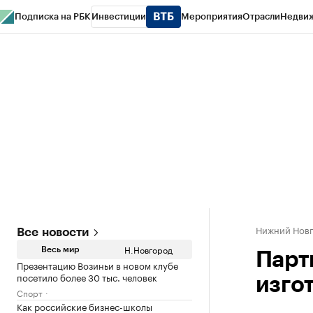
Подписка на РБК
Инвестиции
Мероприятия
Отрасли
Недви
РБК Курсы
РБК Life
Тренды
Визионеры
Национальные проекты
Горо
Газета
Спецпроекты СПб
Конференции СПб
Спецпроекты
Проверк
Нижний Нов
Все новости
Н.Новгород
Весь мир
Парт
Презентацию Возиньи в новом клубе
посетило более 30 тыс. человек
изго
Спорт
Как российские бизнес-школы