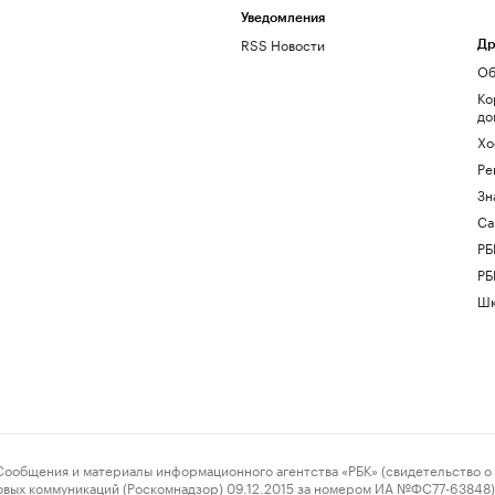
Уведомления
RSS Новости
Др
Об
Ко
до
Хо
Ре
Зн
Са
РБ
РБ
Шк
ения и материалы информационного агентства «РБК» (свидетельство о 
овых коммуникаций (Роскомнадзор) 09.12.2015 за номером ИА №ФС77-63848) 