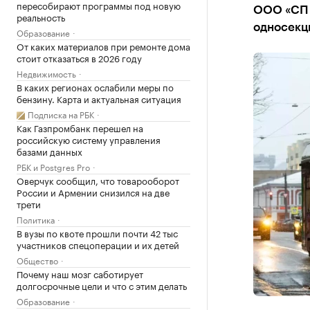
пересобирают программы под новую
ООО «СП 
реальность
односекц
Образование
От каких материалов при ремонте дома
стоит отказаться в 2026 году
Недвижимость
В каких регионах ослабили меры по
бензину. Карта и актуальная ситуация
Подписка на РБК
Как Газпромбанк перешел на
российскую систему управления
базами данных
РБК и Postgres Pro
Оверчук сообщил, что товарооборот
России и Армении снизился на две
трети
Политика
В вузы по квоте прошли почти 42 тыс
участников спецоперации и их детей
Общество
Почему наш мозг саботирует
долгосрочные цели и что с этим делать
Образование