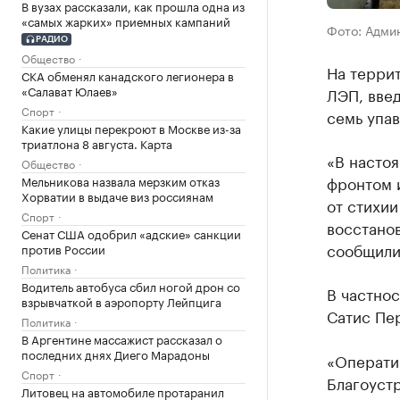
В вузах рассказали, как прошла одна из
«самых жарких» приемных кампаний
Фото: Адми
РАДИО
Общество
На терри
СКА обменял канадского легионера в
«Салават Юлаев»
ЛЭП, вве
Спорт
семь упа
Какие улицы перекроют в Москве из-за
триатлона 8 августа. Карта
«В насто
Общество
фронтом 
Мельникова назвала мерзким отказ
Хорватии в выдаче виз россиянам
от стихии
Спорт
восстано
Сенат США одобрил «адские» санкции
сообщили
против России
Политика
Водитель автобуса сбил ногой дрон со
В частно
взрывчаткой в аэропорту Лейпцига
Сатис Пе
Политика
В Аргентине массажист рассказал о
последних днях Диего Марадоны
«Операти
Спорт
Благоустр
Литовец на автомобиле протаранил