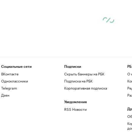
Социальные сети
Подписки
РБ
ВКонтакте
Скрыть баннеры на РБК
О 
Одноклассники
Подписка на РБК
Ко
Telegram
Корпоративная подписка
Ре
Дзен
Ра
Уведомления
RSS Новости
Др
Об
Ко
до