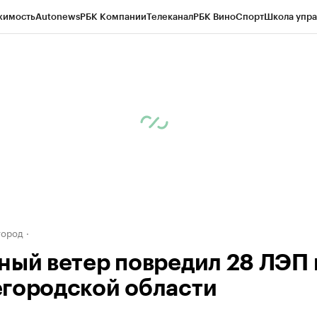
жимость
Autonews
РБК Компании
Телеканал
РБК Вино
Спорт
Школа упра
д
Стиль
Крипто
РБК Бизнес-среда
Дискуссионный клуб
Исследования
К
а контрагентов
Политика
Экономика
Бизнес
Технологии и медиа
Фина
город
ный ветер повредил 28 ЛЭП 
городской области