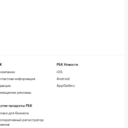
К
РБК Новости
компании
iOS
нтактная информация
Android
дакция
AppGallery
змещение рекламы
угие продукты РБК
лако для бизнеса
рпоративный регистратор
менов