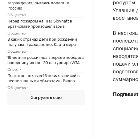
ресурсы.
заграждения, пытаясь попасть в
Россию
Упавшие 
Общество
восстанов
Перед пожаром на НПЗ Slovnaft в
Братиславе произошел взрыв
В настоя
Общество
В каких странах дети при рождении
последст
получают гражданство. Карта мира
специали
Общество
находятс
19-летняя россиянка впервые победила
соперницу из топ-20 на турнире WTA
подачи э
Спорт
подготов
Пентагон показал 16 новых записей с
суммарно
неопознанными объектами. Видео
Общество
Подпишит
Загрузить еще