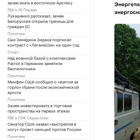
зачем ехать в восточную Арктику
Энергети
РБК и УК Первая
энергосн
Лукашенко рассказал, зачем
Белоруссия открыла границы для
граждан ЕС
Политика
Сын Зинедина Зидана подписал
контракт с «Леганесом» на один год
Спорт
Над военной базой с комплексами
Patriot в Германии заметили
беспилотники
Политика
Минфин США сообщил о «взятом за
горло» Иране после экономической
ярости
Политика
Зачем инвестировать в торговые
пространства на первых этажах
РБК и ПИК Серия плюс
Сенатор США назвал «выстрелом в
ногу» проект санкций против России
Политика