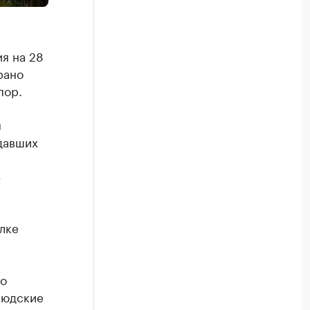
я на 28
рано
пор.
м
давших
—
лке
го
людские