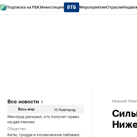
Подписка на РБК
Инвестиции
Мероприятия
Отрасли
Недви
РБК Курсы
РБК Life
Тренды
Визионеры
Национальные проекты
Горо
Газета
Спецпроекты СПб
Конференции СПб
Спецпроекты
Проверк
Нижний Нов
Все новости
Н.Новгород
Весь мир
Силь
Минтруд раскрыл, кто получит право
на две пенсии
Ниже
Общество
Киты, тундра и космические пейзажи: