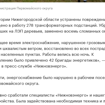
нистрация Первомайского округа
тории Нижегородской области устранены повреждени
дено в работу 278 трансформаторных подстанций. Уб
вших на ЛЭП деревьев, заменено восемь сломанных о
ящее время электроснабжение, нарушенное грозовы
и шквалистым ветром, восстановлено во всех постра
 населенных пунктах. Работы велись всю ночь. К
влению было привлечено 42 бригады энергетиков», 
 в пресс-службе «Нижновэнерго».
сти, энергоснабжение было нарушено в рабочем посе
рвомайского округа.
вно сработали специалисты «Нижновэнерго» и наше
ойства. Была задействована необходимая техника и 