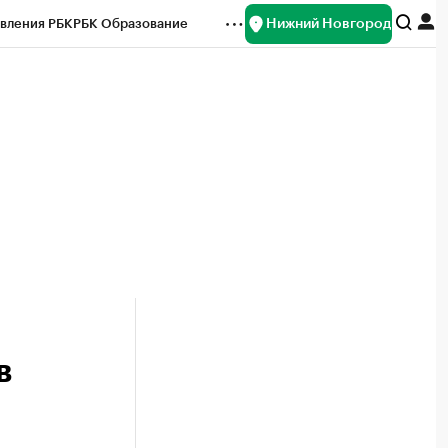
Нижний Новгород
вления РБК
РБК Образование
редитные рейтинги
Франшизы
нсы
Рынок наличной валюты
в