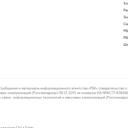
Хо
Ре
Зн
Са
РБ
РБ
Шк
ения и материалы информационного агентства «РБК» (свидетельство о 
овых коммуникаций (Роскомнадзор) 09.12.2015 за номером ИА №ФС77-63848) 
 связи, информационных технологий и массовых коммуникаций (Роскомнадз
нажмите Ctrl + Enter