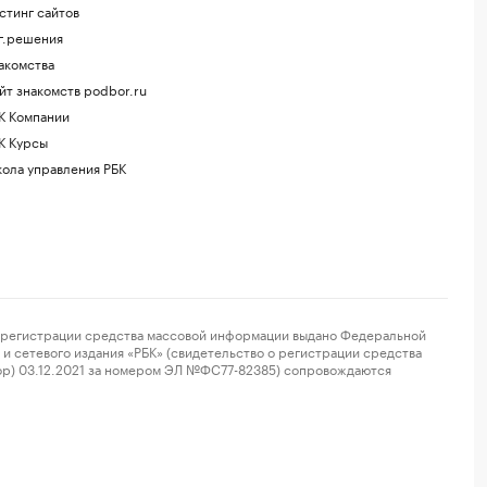
стинг сайтов
г.решения
акомства
йт знакомств podbor.ru
К Компании
К Курсы
ола управления РБК
регистрации средства массовой информации выдано Федеральной
и сетевого издания «РБК» (свидетельство о регистрации средства
ор) 03.12.2021 за номером ЭЛ №ФС77-82385) сопровождаются