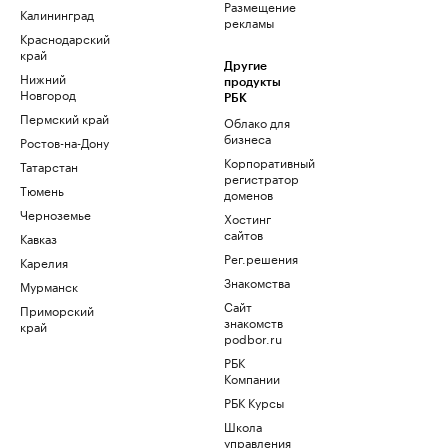
Размещение
Калининград
рекламы
Краснодарский
край
Другие
Нижний
продукты
Новгород
РБК
Пермский край
Облако для
бизнеса
Ростов-на-Дону
Корпоративный
Татарстан
регистратор
Тюмень
доменов
Черноземье
Хостинг
сайтов
Кавказ
Рег.решения
Карелия
Знакомства
Мурманск
Сайт
Приморский
знакомств
край
podbor.ru
РБК
Компании
РБК Курсы
Школа
управления