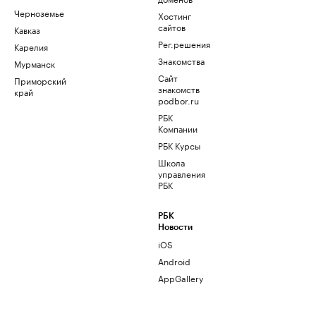
Черноземье
Хостинг
сайтов
Кавказ
Рег.решения
Карелия
Знакомства
Мурманск
Сайт
Приморский
знакомств
край
podbor.ru
РБК
Компании
РБК Курсы
Школа
управления
РБК
РБК
Новости
iOS
Android
AppGallery