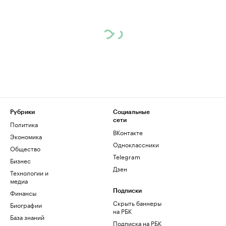
Рубрики
Социальные
сети
Политика
ВКонтакте
Экономика
Одноклассники
Общество
Telegram
Бизнес
Дзен
Технологии и
медиа
Финансы
Подписки
Скрыть баннеры
Биографии
на РБК
База знаний
Подписка на РБК