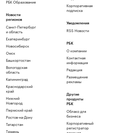
РБК Образование
Корпоративная
подписка
Новости
регионов
Уведомления
Санкт-Петербург
RSS Новости
и область
Екатеринбург
РБК
Новосибирск
О компании
Омск
Контактная
Башкортостан
информация
Вологодская
Редакция
область
Размещение
Калининград
рекламы
Краснодарский
край
Другие
Нижний
продукты
Новгород
РБК
Пермский край
Облако для
бизнеса
Ростов-на-Дону
Корпоративный
Татарстан
регистратор
Тюмень
доменов