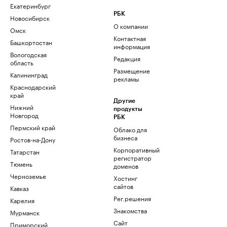
Екатеринбург
РБК
Новосибирск
О компании
Омск
Контактная
Башкортостан
информация
Вологодская
Редакция
область
Размещение
Калининград
рекламы
Краснодарский
край
Другие
Нижний
продукты
Новгород
РБК
Пермский край
Облако для
бизнеса
Ростов-на-Дону
Корпоративный
Татарстан
регистратор
Тюмень
доменов
Черноземье
Хостинг
сайтов
Кавказ
Рег.решения
Карелия
Знакомства
Мурманск
Сайт
Приморский