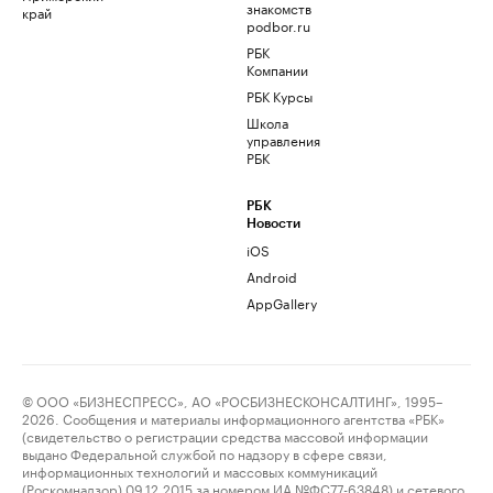
знакомств
край
podbor.ru
РБК
Компании
РБК Курсы
Школа
управления
РБК
РБК
Новости
iOS
Android
AppGallery
© ООО «БИЗНЕСПРЕСС», АО «РОСБИЗНЕСКОНСАЛТИНГ», 1995–
2026. Сообщения и материалы информационного агентства «РБК»
(свидетельство о регистрации средства массовой информации
выдано Федеральной службой по надзору в сфере связи,
информационных технологий и массовых коммуникаций
(Роскомнадзор) 09.12.2015 за номером ИА №ФС77-63848) и сетевого