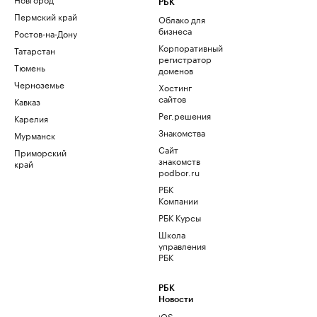
РБК
Пермский край
Облако для
бизнеса
Ростов-на-Дону
Корпоративный
Татарстан
регистратор
Тюмень
доменов
Черноземье
Хостинг
сайтов
Кавказ
Рег.решения
Карелия
Знакомства
Мурманск
Сайт
Приморский
знакомств
край
podbor.ru
РБК
Компании
РБК Курсы
Школа
управления
РБК
РБК
Новости
iOS