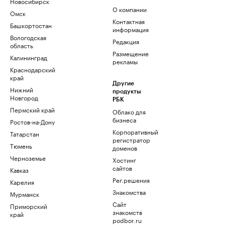
Новосибирск
О компании
Омск
Контактная
Башкортостан
информация
Вологодская
Редакция
область
Размещение
Калининград
рекламы
Краснодарский
край
Другие
Нижний
продукты
Новгород
РБК
Пермский край
Облако для
бизнеса
Ростов-на-Дону
Корпоративный
Татарстан
регистратор
Тюмень
доменов
Черноземье
Хостинг
сайтов
Кавказ
Рег.решения
Карелия
Знакомства
Мурманск
Сайт
Приморский
знакомств
край
podbor.ru