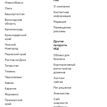
РБК
Новосибирск
О компании
Омск
Контактная
Башкортостан
информация
Вологодская
Редакция
область
Размещение
Калининград
рекламы
Краснодарский
край
Другие
Нижний
продукты
Новгород
РБК
Пермский край
Облако для
бизнеса
Ростов-на-Дону
Корпоративный
Татарстан
регистратор
Тюмень
доменов
Черноземье
Хостинг
сайтов
Кавказ
Рег.решения
Карелия
Знакомства
Мурманск
Сайт
Приморский
знакомств
край
podbor.ru